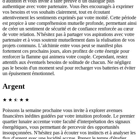
d'audition et vous invite à faire preuve d’un dialogue plus
authentique avec votre partenaire. Vous êtes encouragés à exprimer
vos besoins et vos souhaits clairement, tout en écoutant
attentivement les sentiments exprimés par votre moitié. Cette période
est propice à une compréhension mutuelle profonde, permettant ainsi
de créer un sentiment de sécurité et de confiance renforcée au cœur
de votre relation. N'hésitez pas à partager vos aspirations avec votre
partenaire et à vous soutenir mutuellement dans la réalisation de vos
projets communs. L’alchimie entre vous peut se manifest plus
fortement ces prochains jours, alors profitez de cette énergie pour
renforcer la flamme qui animera votre couple. Cependant, restez
attentifs aux éventuels besoins de solitude de chacun. Ne négligez
pas le besoin d'un moment seul pour recharger vos batteries et éviter
un épuisement émotionnel.
Argent
★
★
☆
★
★
★
Poissons la semaine prochaine vous invite à explorer avenues
financières inédites guidées par votre intuition profonde. Le premier
quartier lunaire accentue votre faculté d'interprétation des signaux
énergétiques, vous permettant de percevoir des opportunités
insoupçonnées. N'hésitez pas à écouter vos instincts et à analyser les
flux d'argent avec une lucidité accrue. Prenez le temps d'étudier