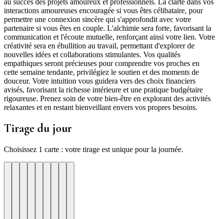
au succès des projets amoureux et professionnels. La clarté dans vos
interactions amoureuses encouragée si vous êtes célibataire, pour
permettre une connexion sincère qui s'approfondit avec votre
partenaire si vous êtes en couple. L'alchimie sera forte, favorisant la
communication et l'écoute mutuelle, renforçant ainsi votre lien. Votre
créativité sera en ébullition au travail, permettant d'explorer de
nouvelles idées et collaborations stimulantes. Vos qualités
empathiques seront précieuses pour comprendre vos proches en
cette semaine tendante, privilégiez le soutien et des moments de
douceur. Votre intuition vous guidera vers des choix financiers
avisés, favorisant la richesse intérieure et une pratique budgétaire
rigoureuse. Prenez soin de votre bien-être en explorant des activités
relaxantes et en restant bienveillant envers vos propres besoins.
Tirage du jour
Choisissez 1 carte : votre tirage est unique pour la journée.
re
otre
Votre
Tirage
Votre
Tirage
Votre
Tirage
Votre
Tirage
Votre
Tirage
Votre
Tirage
Votre
Tirage
Tirage
Tirage
te
arte
carte
du
carte
du
carte
du
carte
du
carte
du
carte
du
carte
du
du
du
jour
jour
jour
jour
jour
jour
jour
jour
jour
ui
d'hui
urd'hui
ujourd'hui
Aujourd'hui
Aujourd'hui
Aujourd'hui
Aujourd'hui
Aujourd'hui
Carte
Carte
Carte
Carte
Carte
Carte
Carte
Carte
Carte
1
2
3
4
5
6
7
8
9
ement
er-
lairvoyance
Verite
Patience
Resilience
Focus
Prosperite
Progres