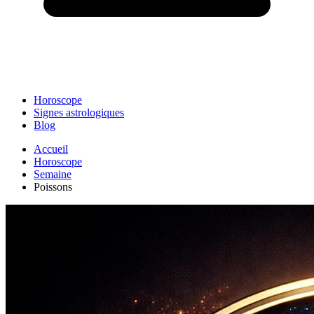
Horoscope
Signes astrologiques
Blog
Accueil
Horoscope
Semaine
Poissons