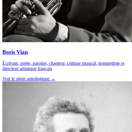
Boris Vian
Écrivain, poète, parolier, chanteur, critique musical, trompettiste et
directeur artistique français
Voir le signe astrologique →