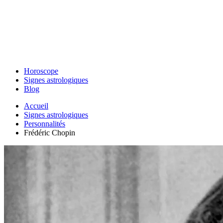
Horoscope
Signes astrologiques
Blog
Accueil
Signes astrologiques
Personnalités
Frédéric Chopin