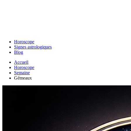
Horoscope
Signes astrologiques
Blog
Accueil
Horoscope
Semaine
Gémeaux