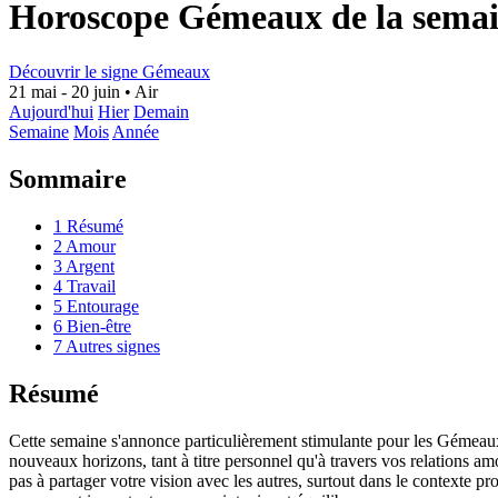
Horoscope Gémeaux de la sema
Découvrir le signe Gémeaux
21 mai - 20 juin
•
Air
Aujourd'hui
Hier
Demain
Semaine
Mois
Année
Sommaire
1
Résumé
2
Amour
3
Argent
4
Travail
5
Entourage
6
Bien-être
7
Autres signes
Résumé
Cette semaine s'annonce particulièrement stimulante pour les Gémeaux. 
nouveaux horizons, tant à titre personnel qu'à travers vos relations am
pas à partager votre vision avec les autres, surtout dans le contexte pr