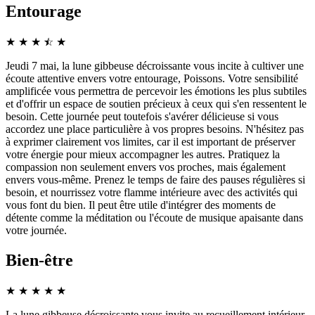
Entourage
★
★
★
☆
★
★
Jeudi 7 mai, la lune gibbeuse décroissante vous incite à cultiver une
écoute attentive envers votre entourage, Poissons. Votre sensibilité
amplificée vous permettra de percevoir les émotions les plus subtiles
et d'offrir un espace de soutien précieux à ceux qui s'en ressentent le
besoin. Cette journée peut toutefois s'avérer délicieuse si vous
accordez une place particulière à vos propres besoins. N'hésitez pas
à exprimer clairement vos limites, car il est important de préserver
votre énergie pour mieux accompagner les autres. Pratiquez la
compassion non seulement envers vos proches, mais également
envers vous-même. Prenez le temps de faire des pauses régulières si
besoin, et nourrissez votre flamme intérieure avec des activités qui
vous font du bien. Il peut être utile d'intégrer des moments de
détente comme la méditation ou l'écoute de musique apaisante dans
votre journée.
Bien-être
★
★
★
★
★
La lune gibbeuse décroissante vous invite au recueillement intérieur,