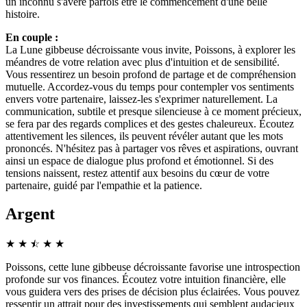
un inconnu s'avère parfois être le commencement d'une belle
histoire.
En couple :
La Lune gibbeuse décroissante vous invite, Poissons, à explorer les
méandres de votre relation avec plus d'intuition et de sensibilité.
Vous ressentirez un besoin profond de partage et de compréhension
mutuelle. Accordez-vous du temps pour contempler vos sentiments
envers votre partenaire, laissez-les s'exprimer naturellement. La
communication, subtile et presque silencieuse à ce moment précieux,
se fera par des regards complices et des gestes chaleureux. Écoutez
attentivement les silences, ils peuvent révéler autant que les mots
prononcés. N'hésitez pas à partager vos rêves et aspirations, ouvrant
ainsi un espace de dialogue plus profond et émotionnel. Si des
tensions naissent, restez attentif aux besoins du cœur de votre
partenaire, guidé par l'empathie et la patience.
Argent
★
★
☆
★
★
★
Poissons, cette lune gibbeuse décroissante favorise une introspection
profonde sur vos finances. Écoutez votre intuition financière, elle
vous guidera vers des prises de décision plus éclairées. Vous pouvez
ressentir un attrait pour des investissements qui semblent audacieux