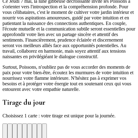
Ce Jeudi 7 mai, la lune gibbeuse décroissante invite les Poissons à
s'orienter vers l'introspection et la compréhension profonde. Pour
vous célibataires, c'est le moment de cultiver votre jardin intérieur et
nourrir vos aspirations amoureuses, guidé par votre intuition et en
patientant la naissance des connections authentiques. En couple,
l'écoute mutuelle et la communication subtile seront essentielles pour
approfondir votre lien avec un partage sincère et attentif des
sentiments. Financièrement, prudence éclairée et discernement
seront vos meilleurs alliés face aux opportunités potentielles. Au
travail, collaborez en harmonie, mais soyez attentif aux tensions
naissantes en privilégiéant le dialogue constructif.
Surtout, Poissons, n'oubliez pas de vous accorder des moments de
paix pour votre bien-être, écoutez les murmures de votre intuition et
nourrissez votre flamme intérieure. N'hésitez pas à exprimer vos
besoins et à protéger votre énergie tout en soutenant ceux qui vous
entourent avec votre empathie naturelle.
Tirage du jour
Choisissez 1 carte : votre tirage est unique pour la journée.
re
otre
Votre
Tirage
Votre
Tirage
Votre
Tirage
Votre
Tirage
Votre
Tirage
Votre
Tirage
Votre
Tirage
Tirage
Tirage
te
arte
carte
du
carte
du
carte
du
carte
du
carte
du
carte
du
carte
du
du
du