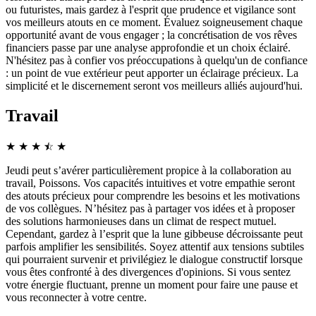
ou futuristes, mais gardez à l'esprit que prudence et vigilance sont
vos meilleurs atouts en ce moment. Évaluez soigneusement chaque
opportunité avant de vous engager ; la concrétisation de vos rêves
financiers passe par une analyse approfondie et un choix éclairé.
N'hésitez pas à confier vos préoccupations à quelqu'un de confiance
: un point de vue extérieur peut apporter un éclairage précieux. La
simplicité et le discernement seront vos meilleurs alliés aujourd'hui.
Travail
★
★
★
☆
★
★
Jeudi peut s’avérer particulièrement propice à la collaboration au
travail, Poissons. Vos capacités intuitives et votre empathie seront
des atouts précieux pour comprendre les besoins et les motivations
de vos collègues. N’hésitez pas à partager vos idées et à proposer
des solutions harmonieuses dans un climat de respect mutuel.
Cependant, gardez à l’esprit que la lune gibbeuse décroissante peut
parfois amplifier les sensibilités. Soyez attentif aux tensions subtiles
qui pourraient survenir et privilégiez le dialogue constructif lorsque
vous êtes confronté à des divergences d'opinions. Si vous sentez
votre énergie fluctuant, prenne un moment pour faire une pause et
vous reconnecter à votre centre.