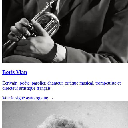
Boris Vian
Écrivain, poète, parolier, chanteur, critique musical, trompettiste et
directeur artistique français
Voir le signe astrologique →