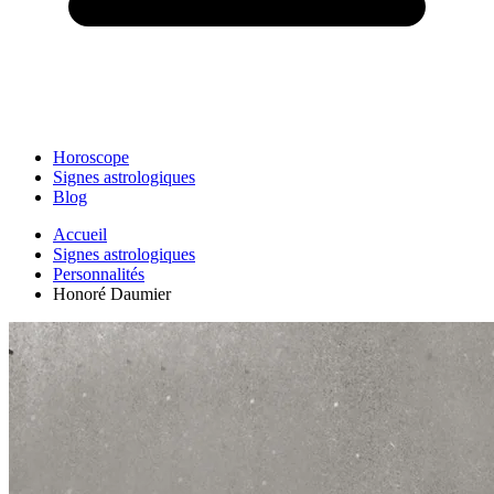
Horoscope
Signes astrologiques
Blog
Accueil
Signes astrologiques
Personnalités
Honoré Daumier