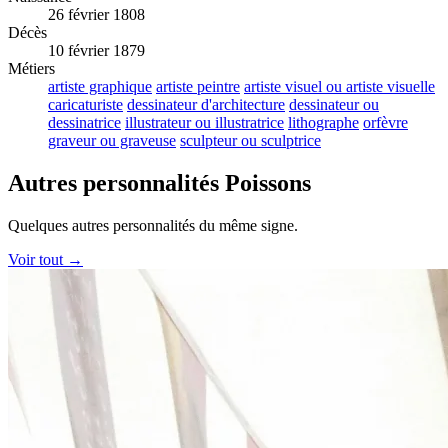
26 février 1808
Décès
10 février 1879
Métiers
artiste graphique
artiste peintre
artiste visuel ou artiste visuelle
caricaturiste
dessinateur d'architecture
dessinateur ou
dessinatrice
illustrateur ou illustratrice
lithographe
orfèvre
graveur ou graveuse
sculpteur ou sculptrice
Autres personnalités Poissons
Quelques autres personnalités du même signe.
Voir tout →