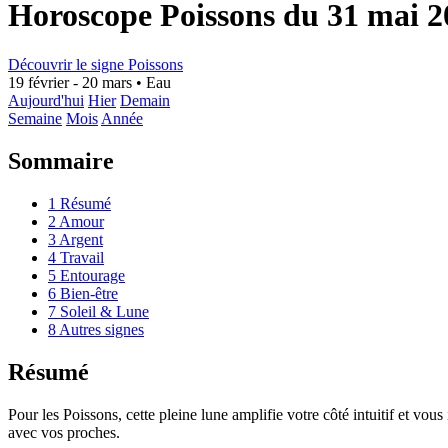
Horoscope Poissons du 31 mai 2
Découvrir le signe Poissons
19 février - 20 mars
•
Eau
Aujourd'hui
Hier
Demain
Semaine
Mois
Année
Sommaire
1
Résumé
2
Amour
3
Argent
4
Travail
5
Entourage
6
Bien-être
7
Soleil & Lune
8
Autres signes
Résumé
Pour les Poissons, cette pleine lune amplifie votre côté intuitif et vo
avec vos proches.