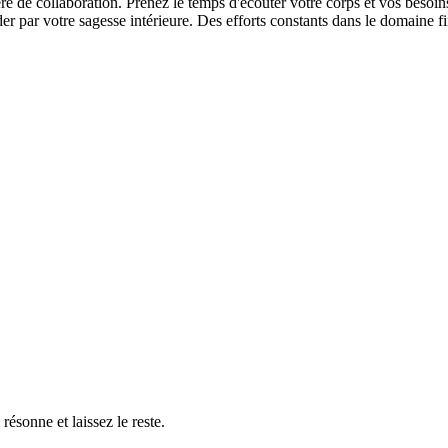
ère de collaboration. Prenez le temps d'écouter votre corps et vos besoin
der par votre sagesse intérieure. Des efforts constants dans le domaine 
résonne et laissez le reste.