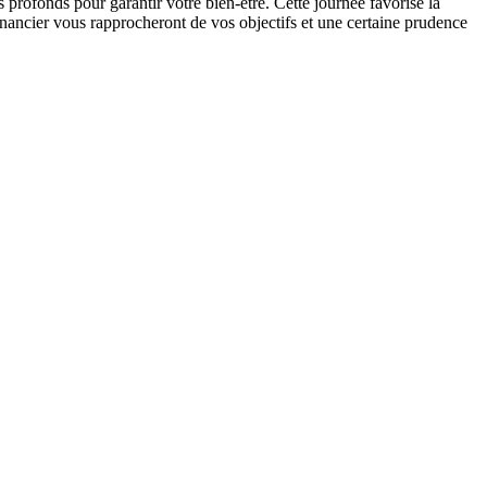
s profonds pour garantir votre bien-être. Cette journée favorise la
financier vous rapprocheront de vos objectifs et une certaine prudence