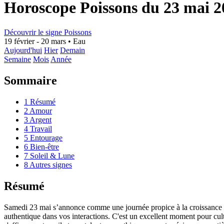
Horoscope Poissons du 23 mai 2
Découvrir le signe Poissons
19 février - 20 mars
•
Eau
Aujourd'hui
Hier
Demain
Semaine
Mois
Année
Sommaire
1
Résumé
2
Amour
3
Argent
4
Travail
5
Entourage
6
Bien-être
7
Soleil & Lune
8
Autres signes
Résumé
Samedi 23 mai s’annonce comme une journée propice à la croissance per
authentique dans vos interactions. C'est un excellent moment pour cultiv