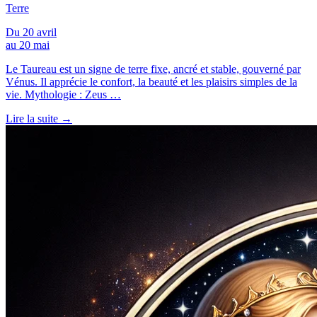
Terre
Du 20 avril
au 20 mai
Le Taureau est un signe de terre fixe, ancré et stable, gouverné par
Vénus. Il apprécie le confort, la beauté et les plaisirs simples de la
vie. Mythologie : Zeus …
Lire la suite →