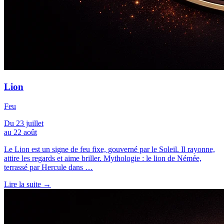
Lion
Feu
Du 23 juillet
au 22 août
Le Lion est un signe de feu fixe, gouverné par le Soleil. Il rayonne,
attire les regards et aime briller. Mythologie : le lion de Némée,
terrassé par Hercule dans …
Lire la suite →