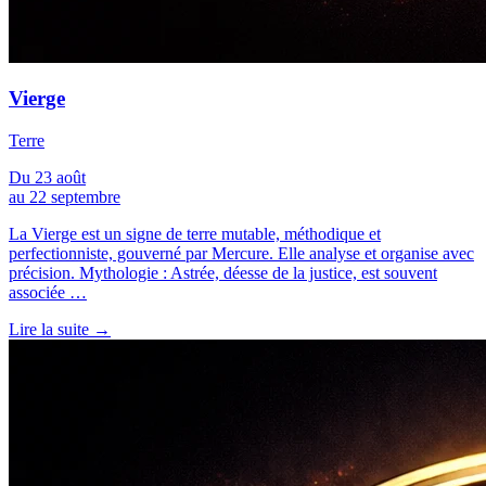
Vierge
Terre
Du 23 août
au 22 septembre
La Vierge est un signe de terre mutable, méthodique et
perfectionniste, gouverné par Mercure. Elle analyse et organise avec
précision. Mythologie : Astrée, déesse de la justice, est souvent
associée …
Lire la suite →