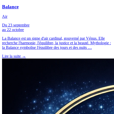
Balance
Air
Du 23 septembre
au 22 octobre
La Balance est un signe d'air cardinal, gouverné par Vénus. Elle
recherche l'harmonie, l'équilibre, la justice et la beauté. Mythologie :
la Balance symbolise l'équilibre des jours et des nuits …
Lire la suite →