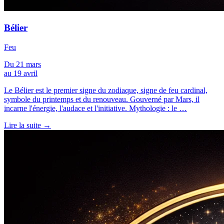
Bélier
Feu
Du 21 mars
au 19 avril
Le Bélier est le premier signe du zodiaque, signe de feu cardinal,
symbole du printemps et du renouveau. Gouverné par Mars, il
incarne l'énergie, l'audace et l'initiative. Mythologie : le …
Lire la suite →