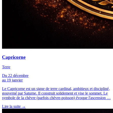
Capricorne
Terre
Du 22 décembre
au 19 janvier
Le Capricorne est un signe de terre cardinal, ambitieux et discipliné,
gouverné par Saturne. Il construit solidement et vise le sommet. Le
symbole de la chèvre (parfois chèvre-poisson) évoque l'ascension …
Lire la suite →