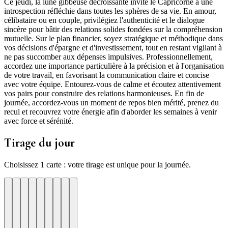
Ce jeudi, la lune gibbeuse décroissante invite le Capricorne à une
introspection réfléchie dans toutes les sphères de sa vie. En amour,
célibataire ou en couple, privilégiez l'authenticité et le dialogue
sincère pour bâtir des relations solides fondées sur la compréhension
mutuelle. Sur le plan financier, soyez stratégique et méthodique dans
vos décisions d'épargne et d'investissement, tout en restant vigilant à
ne pas succomber aux dépenses impulsives. Professionnellement,
accordez une importance particulière à la précision et à l'organisation
de votre travail, en favorisant la communication claire et concise
avec votre équipe. Entourez-vous de calme et écoutez attentivement
vos pairs pour construire des relations harmonieuses. En fin de
journée, accordez-vous un moment de repos bien mérité, prenez du
recul et recouvrez votre énergie afin d'aborder les semaines à venir
avec force et sérénité.
Tirage du jour
Choisissez 1 carte : votre tirage est unique pour la journée.
re
otre
Votre
Tirage
Votre
Tirage
Votre
Tirage
Votre
Tirage
Votre
Tirage
Votre
Tirage
Votre
Tirage
Tirage
Tirage
te
arte
carte
du
carte
du
carte
du
carte
du
carte
du
carte
du
carte
du
du
du
jour
jour
jour
jour
jour
jour
jour
jour
jour
ui
d'hui
urd'hui
ujourd'hui
Aujourd'hui
Aujourd'hui
Aujourd'hui
Aujourd'hui
Aujourd'hui
Carte
Carte
Carte
Carte
Carte
Carte
Carte
Carte
Carte