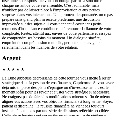
disciplinée et responsable vous encourage parfois à structurer
chaque instant de votre vie ensemble. C’est admirable, mais
n'oubliez pas de laisser place à l’improvisation et aux petites
surprises dans vos interactions. Une promenade spontanée, un repas
préparé sans grand plan ni recette prédéfinie, une discussion
improvisée sur des sujets qui vous tiennent à cœur : ces petits
moments d'insouciance contribueront à renourrir la flamme de votre
complicité. Restez attentif aux envies de votre partenaire et essayez
de comprendre ses besoins du moment. Un dialogue sincère,
empreint de compréhension mutuelle, permettra de naviguer
sereinement dans les nuances de votre relation.
Argent
★
★
★
☆
★
★
La Lune gibbeuse décroissante de cette journée vous incite à rester
stratégique dans la gestion de vos finances, Capricorne. Si vous avez
déjà mis en place des plans d'épargne ou d'investissement, c'est le
moment idéal pour les revoir et ajuster votre stratégie si nécessaire.
Ne craignez pas de faire des modifications mineures afin de mieux
aligner vos actions avec vos objectifs financiers à long terme. Soyez
patient et discipliné ; la réussite financière ne vient pas toujours
instantanément mais par une série de décisions réfléchies et ciblées.
Cette phase lunaire peut nécessiter un niveau accru de vigilance