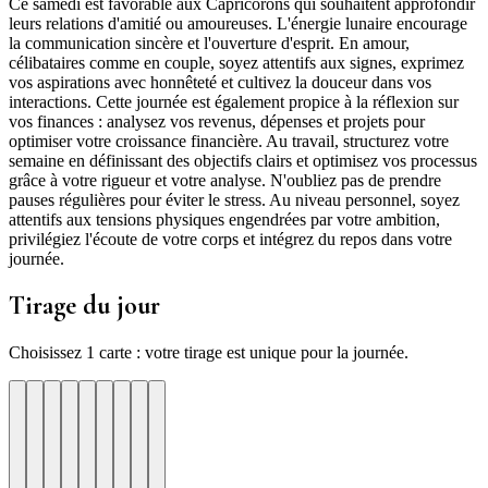
Ce samedi est favorable aux Capricorons qui souhaitent approfondir
leurs relations d'amitié ou amoureuses. L'énergie lunaire encourage
la communication sincère et l'ouverture d'esprit. En amour,
célibataires comme en couple, soyez attentifs aux signes, exprimez
vos aspirations avec honnêteté et cultivez la douceur dans vos
interactions. Cette journée est également propice à la réflexion sur
vos finances : analysez vos revenus, dépenses et projets pour
optimiser votre croissance financière. Au travail, structurez votre
semaine en définissant des objectifs clairs et optimisez vos processus
grâce à votre rigueur et votre analyse. N'oubliez pas de prendre
pauses régulières pour éviter le stress. Au niveau personnel, soyez
attentifs aux tensions physiques engendrées par votre ambition,
privilégiez l'écoute de votre corps et intégrez du repos dans votre
journée.
Tirage du jour
Choisissez 1 carte : votre tirage est unique pour la journée.
re
otre
Votre
Tirage
Votre
Tirage
Votre
Tirage
Votre
Tirage
Votre
Tirage
Votre
Tirage
Votre
Tirage
Tirage
Tirage
te
arte
carte
du
carte
du
carte
du
carte
du
carte
du
carte
du
carte
du
du
du
jour
jour
jour
jour
jour
jour
jour
jour
jour
ui
d'hui
urd'hui
ujourd'hui
Aujourd'hui
Aujourd'hui
Aujourd'hui
Aujourd'hui
Aujourd'hui
Carte
Carte
Carte
Carte
Carte
Carte
Carte
Carte
Carte