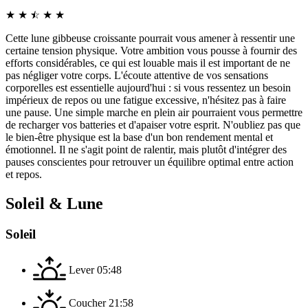
★
★
☆
★
★
★
Cette lune gibbeuse croissante pourrait vous amener à ressentir une
certaine tension physique. Votre ambition vous pousse à fournir des
efforts considérables, ce qui est louable mais il est important de ne
pas négliger votre corps. L'écoute attentive de vos sensations
corporelles est essentielle aujourd'hui : si vous ressentez un besoin
impérieux de repos ou une fatigue excessive, n'hésitez pas à faire
une pause. Une simple marche en plein air pourraient vous permettre
de recharger vos batteries et d'apaiser votre esprit. N'oubliez pas que
le bien-être physique est la base d'un bon rendement mental et
émotionnel. Il ne s'agit point de ralentir, mais plutôt d'intégrer des
pauses conscientes pour retrouver un équilibre optimal entre action
et repos.
Soleil & Lune
Soleil
Lever
05:48
Coucher
21:58