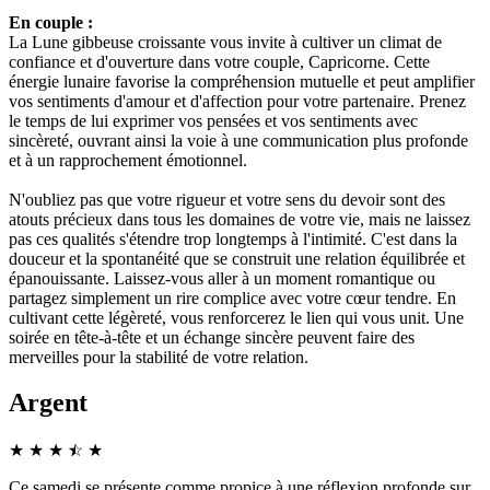
En couple :
La Lune gibbeuse croissante vous invite à cultiver un climat de
confiance et d'ouverture dans votre couple, Capricorne. Cette
énergie lunaire favorise la compréhension mutuelle et peut amplifier
vos sentiments d'amour et d'affection pour votre partenaire. Prenez
le temps de lui exprimer vos pensées et vos sentiments avec
sincèreté, ouvrant ainsi la voie à une communication plus profonde
et à un rapprochement émotionnel.
N'oubliez pas que votre rigueur et votre sens du devoir sont des
atouts précieux dans tous les domaines de votre vie, mais ne laissez
pas ces qualités s'étendre trop longtemps à l'intimité. C'est dans la
douceur et la spontanéité que se construit une relation équilibrée et
épanouissante. Laissez-vous aller à un moment romantique ou
partagez simplement un rire complice avec votre cœur tendre. En
cultivant cette légèreté, vous renforcerez le lien qui vous unit. Une
soirée en tête-à-tête et un échange sincère peuvent faire des
merveilles pour la stabilité de votre relation.
Argent
★
★
★
☆
★
★
Ce samedi se présente comme propice à une réflexion profonde sur