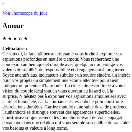
-
Voir l'horoscope du jour
Amour
★
★
★
☆
★
★
Célibataire :
Ce samedi, la lune gibbeuse croissante vous invite à explorer vos
aspirations profondes en matière d'amour. Vous recherchez une
connexion authentique et durable avec quelqu'un qui partage vos
valeurs de stabilité, de responsabilité et d'engagement à long terme.
Soyez attentifs aux indicateurs subtiles : un sourire sincère, un intérêt
pour vos projets ou simplement une écoute attentive pourraient
indiquer un potentiel d'harmonie. La clé est de rester fidèle à votre
vision du couple idéal tout en vous ouvrant au hasard et à la
surprise. N'hésitez pas à exprimer vos aspirations amoureuses avec
clarté et honnêteté, car la confiance est essentielle pour construire
des relations durables. Gardez toutefois une saine dose de prudence :
l'authenticité se distingue souvent des apparences superficielles.
Construisez soigneusement les fondations avant de vous engager
davantage dans une relation qui vous semble susceptible de satisfaire
vos besoins et valeurs à long terme.