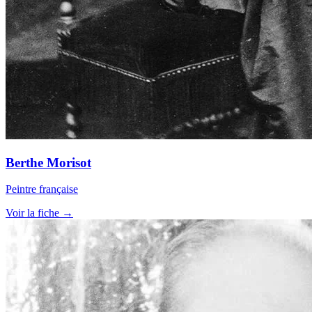
Berthe Morisot
Peintre française
Voir la fiche →