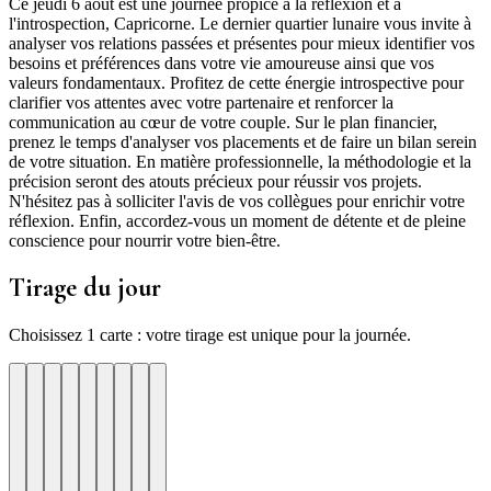
Ce jeudi 6 août est une journée propice à la réflexion et à
l'introspection, Capricorne. Le dernier quartier lunaire vous invite à
analyser vos relations passées et présentes pour mieux identifier vos
besoins et préférences dans votre vie amoureuse ainsi que vos
valeurs fondamentaux. Profitez de cette énergie introspective pour
clarifier vos attentes avec votre partenaire et renforcer la
communication au cœur de votre couple. Sur le plan financier,
prenez le temps d'analyser vos placements et de faire un bilan serein
de votre situation. En matière professionnelle, la méthodologie et la
précision seront des atouts précieux pour réussir vos projets.
N'hésitez pas à solliciter l'avis de vos collègues pour enrichir votre
réflexion. Enfin, accordez-vous un moment de détente et de pleine
conscience pour nourrir votre bien-être.
Tirage du jour
Choisissez 1 carte : votre tirage est unique pour la journée.
re
otre
Votre
Tirage
Votre
Tirage
Votre
Tirage
Votre
Tirage
Votre
Tirage
Votre
Tirage
Votre
Tirage
Tirage
Tirage
te
arte
carte
du
carte
du
carte
du
carte
du
carte
du
carte
du
carte
du
du
du
jour
jour
jour
jour
jour
jour
jour
jour
jour
ui
d'hui
urd'hui
ujourd'hui
Aujourd'hui
Aujourd'hui
Aujourd'hui
Aujourd'hui
Aujourd'hui
Carte
Carte
Carte
Carte
Carte
Carte
Carte
Carte
Carte
1
2
3
4
5
6
7
8
9
uition
cul
Serenite
Decision
Alignement
Legitimite
Organisation
Resilience
Generosite