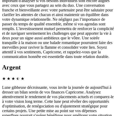
important d'analyser si vos besoins individuels sont encore alignés
avec ceux que vous partagez au sein du duo. Une conversation
franche et bienveillante avec votre partenaire peut être salutaire pour
clarifier les attentes de chacun et ainsi maintenir un équilibre dans
votre dynamique relationnelle. Ne négligez pas l’importance de
passer du temps de qualité ensemble, même si vos agendas sont
remplis. L'investissement mutuel permettra de renforcer la complicité
et de naviguer sereinement les challenges que peut apporter la vie à
deux pour un signe aussi ambitieux que le vôtre. Une soirée
tranquille à la maison ou une balade romantique pourraient faire des
merveilles pour raviver la flamme et consolider votre lien. Soyez
attentif à vos sentiments, Capricorne, et rappelez-vous que la
communication honnête est essentielle dans toute relation durable.
Argent
★
★
★
☆
★
★
Lune gibbeuse décroissante, vous invite la journée de aujourd'hui à
dresser un bilan serein de vos finances Capricorne. Analysez
attentivement le rendement de vos placements actuels et comparez-le
à votre vision long terme. Cette lune peut révéler des opportunités
d'optimisation, de renégociation ou d'ajustement stratégique pour
certains projets. Une petite mise au point sur vos dépenses
superflues pourrait s'avérer bénéfique pour améliorer votre situation