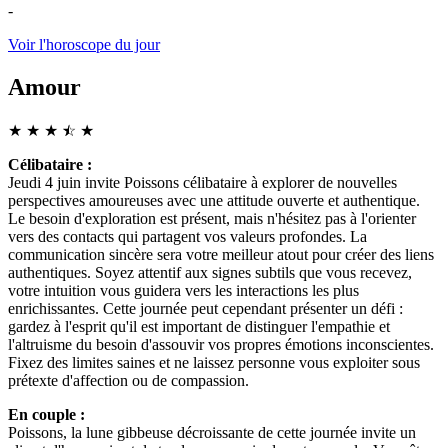
-
Voir l'horoscope du jour
Amour
★
★
★
☆
★
★
Célibataire :
Jeudi 4 juin invite Poissons célibataire à explorer de nouvelles
perspectives amoureuses avec une attitude ouverte et authentique.
Le besoin d'exploration est présent, mais n'hésitez pas à l'orienter
vers des contacts qui partagent vos valeurs profondes. La
communication sincère sera votre meilleur atout pour créer des liens
authentiques. Soyez attentif aux signes subtils que vous recevez,
votre intuition vous guidera vers les interactions les plus
enrichissantes. Cette journée peut cependant présenter un défi :
gardez à l'esprit qu'il est important de distinguer l'empathie et
l'altruisme du besoin d'assouvir vos propres émotions inconscientes.
Fixez des limites saines et ne laissez personne vous exploiter sous
prétexte d'affection ou de compassion.
En couple :
Poissons, la lune gibbeuse décroissante de cette journée invite un