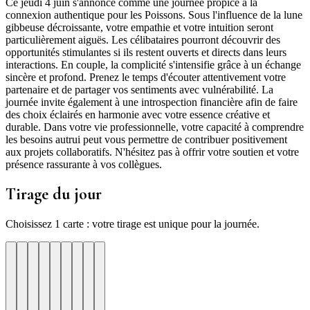
Ce jeudi 4 juin s'annonce comme une journée propice à la
connexion authentique pour les Poissons. Sous l'influence de la lune
gibbeuse décroissante, votre empathie et votre intuition seront
particulièrement aiguës. Les célibataires pourront découvrir des
opportunités stimulantes si ils restent ouverts et directs dans leurs
interactions. En couple, la complicité s'intensifie grâce à un échange
sincère et profond. Prenez le temps d'écouter attentivement votre
partenaire et de partager vos sentiments avec vulnérabilité. La
journée invite également à une introspection financière afin de faire
des choix éclairés en harmonie avec votre essence créative et
durable. Dans votre vie professionnelle, votre capacité à comprendre
les besoins autrui peut vous permettre de contribuer positivement
aux projets collaboratifs. N'hésitez pas à offrir votre soutien et votre
présence rassurante à vos collègues.
Tirage du jour
Choisissez 1 carte : votre tirage est unique pour la journée.
re
otre
Votre
Tirage
Votre
Tirage
Votre
Tirage
Votre
Tirage
Votre
Tirage
Votre
Tirage
Votre
Tirage
Tirage
Tirage
te
arte
carte
du
carte
du
carte
du
carte
du
carte
du
carte
du
carte
du
du
du
jour
jour
jour
jour
jour
jour
jour
jour
jour
ui
d'hui
urd'hui
ujourd'hui
Aujourd'hui
Aujourd'hui
Aujourd'hui
Aujourd'hui
Aujourd'hui
Carte
Carte
Carte
Carte
Carte
Carte
Carte
Carte
Carte