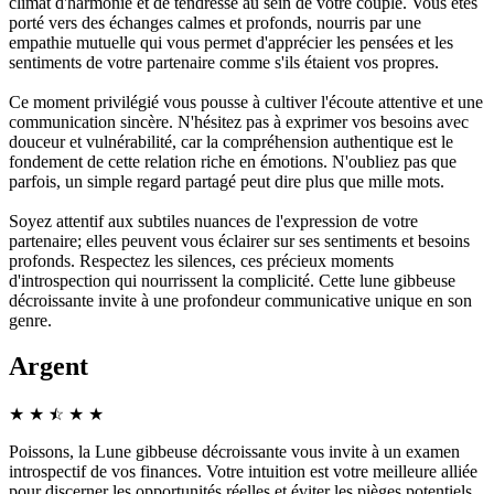
climat d'harmonie et de tendresse au sein de votre couple. Vous êtes
porté vers des échanges calmes et profonds, nourris par une
empathie mutuelle qui vous permet d'apprécier les pensées et les
sentiments de votre partenaire comme s'ils étaient vos propres.
Ce moment privilégié vous pousse à cultiver l'écoute attentive et une
communication sincère. N'hésitez pas à exprimer vos besoins avec
douceur et vulnérabilité, car la compréhension authentique est le
fondement de cette relation riche en émotions. N'oubliez pas que
parfois, un simple regard partagé peut dire plus que mille mots.
Soyez attentif aux subtiles nuances de l'expression de votre
partenaire; elles peuvent vous éclairer sur ses sentiments et besoins
profonds. Respectez les silences, ces précieux moments
d'introspection qui nourrissent la complicité. Cette lune gibbeuse
décroissante invite à une profondeur communicative unique en son
genre.
Argent
★
★
☆
★
★
★
Poissons, la Lune gibbeuse décroissante vous invite à un examen
introspectif de vos finances. Votre intuition est votre meilleure alliée
pour discerner les opportunités réelles et éviter les pièges potentiels.