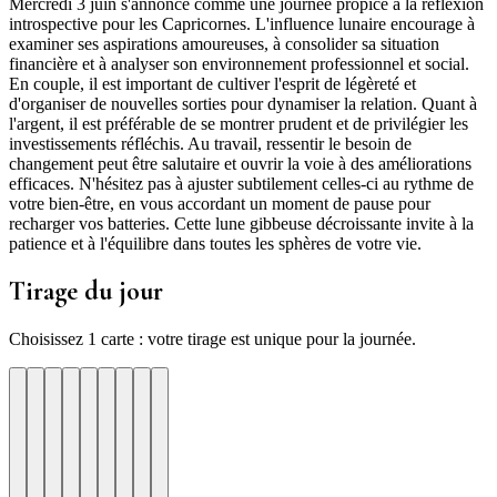
Mercredi 3 juin s'annonce comme une journée propice à la réflexion
introspective pour les Capricornes. L'influence lunaire encourage à
examiner ses aspirations amoureuses, à consolider sa situation
financière et à analyser son environnement professionnel et social.
En couple, il est important de cultiver l'esprit de légèreté et
d'organiser de nouvelles sorties pour dynamiser la relation. Quant à
l'argent, il est préférable de se montrer prudent et de privilégier les
investissements réfléchis. Au travail, ressentir le besoin de
changement peut être salutaire et ouvrir la voie à des améliorations
efficaces. N'hésitez pas à ajuster subtilement celles-ci au rythme de
votre bien-être, en vous accordant un moment de pause pour
recharger vos batteries. Cette lune gibbeuse décroissante invite à la
patience et à l'équilibre dans toutes les sphères de votre vie.
Tirage du jour
Choisissez 1 carte : votre tirage est unique pour la journée.
re
otre
Votre
Tirage
Votre
Tirage
Votre
Tirage
Votre
Tirage
Votre
Tirage
Votre
Tirage
Votre
Tirage
Tirage
Tirage
te
arte
carte
du
carte
du
carte
du
carte
du
carte
du
carte
du
carte
du
du
du
jour
jour
jour
jour
jour
jour
jour
jour
jour
ui
d'hui
urd'hui
ujourd'hui
Aujourd'hui
Aujourd'hui
Aujourd'hui
Aujourd'hui
Aujourd'hui
Carte
Carte
Carte
Carte
Carte
Carte
Carte
Carte
Carte
1
2
3
4
5
6
7
8
9
udace
uverture
Joie
Organisation
Calme
Protection
Renouveau
Progres
Verite