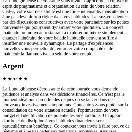
La Lune gibbeuse décroissante vous invite, Capricorne, à cultiver un
esprit de pragmatisme et d'organisation au sein de votre relation.
Certes, votre soif de stabilité est une force indéniable, mais attention
à ne pas devenir trop rigide dans vos habitudes. Laissez-vous tenter
par des discussions constructives avec votre partenaire sur les petites
nouveautés qui pourraient dynamiser votre quotidien. Un concert
inattendu, un nouveau restaurant à explorer ou même simplement
changer l'itinéraire de votre balade habituelle peuvent suffire à
insuffler une nouvelle dynamique. Le partage d'expériences
nouvelles vous permettra de renforcer votre complicité et de
maintenir la flamme vive au sein de votre couple.
Argent
★
★
☆
★
★
★
La Lune gibbeuse décroissante de cette journée vous demande
prudence et analyse dans vos décisions financières. Ce n'est pas le
moment idéal pour prendre des risques ou se lancer dans de
nouveaux investissements importants. Concentrez-vous plutôt sur la
consolidation de votre situation actuelle, l'optimisation de votre
budget et l'identification de potentielles améliorations. Un apport
d'ordre et de discipline à vos habitudes financières sera
particulièrement bénéfique. Ce contexte vous invite à faire preuve de
réalisme et à ne pas céder aux tentations impulsives. Analysez