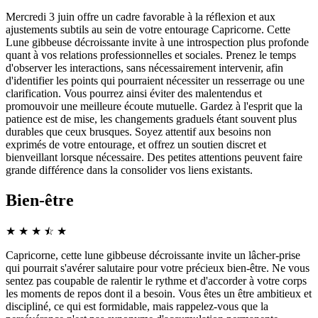
Mercredi 3 juin offre un cadre favorable à la réflexion et aux
ajustements subtils au sein de votre entourage Capricorne. Cette
Lune gibbeuse décroissante invite à une introspection plus profonde
quant à vos relations professionnelles et sociales. Prenez le temps
d'observer les interactions, sans nécessairement intervenir, afin
d'identifier les points qui pourraient nécessiter un resserrage ou une
clarification. Vous pourrez ainsi éviter des malentendus et
promouvoir une meilleure écoute mutuelle. Gardez à l'esprit que la
patience est de mise, les changements graduels étant souvent plus
durables que ceux brusques. Soyez attentif aux besoins non
exprimés de votre entourage, et offrez un soutien discret et
bienveillant lorsque nécessaire. Des petites attentions peuvent faire
grande différence dans la consolider vos liens existants.
Bien-être
★
★
★
☆
★
★
Capricorne, cette lune gibbeuse décroissante invite un lâcher-prise
qui pourrait s'avérer salutaire pour votre précieux bien-être. Ne vous
sentez pas coupable de ralentir le rythme et d'accorder à votre corps
les moments de repos dont il a besoin. Vous êtes un être ambitieux et
discipliné, ce qui est formidable, mais rappelez-vous que la