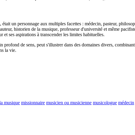
tait un personnage aux multiples facettes : médecin, pasteur, philosophe
auteur, historien de la musique, professeur d'université et même pacifist
et ses aspirations à transcender les limites habituelles.
n profond de sens, peut s'illustrer dans des domaines divers, combinant in
ns la vie.
 la musique
missionnaire
musicien ou musicienne
musicologue
médecin