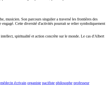
, musicien. Son parcours singulier a traversé les frontières des
e engagé. Cette diversité d'activités pourrait se relier symboliquement
tellect, spiritualité et action concrète sur le monde. Le cas d'Albert
médecin écrivain
organiste
pacifiste
philosophe
professeur