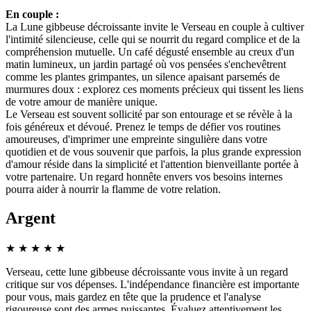
En couple :
La Lune gibbeuse décroissante invite le Verseau en couple à cultiver
l'intimité silencieuse, celle qui se nourrit du regard complice et de la
compréhension mutuelle. Un café dégusté ensemble au creux d'un
matin lumineux, un jardin partagé où vos pensées s'enchevêtrent
comme les plantes grimpantes, un silence apaisant parsemés de
murmures doux : explorez ces moments précieux qui tissent les liens
de votre amour de manière unique.
Le Verseau est souvent sollicité par son entourage et se révèle à la
fois généreux et dévoué. Prenez le temps de défier vos routines
amoureuses, d'imprimer une empreinte singulière dans votre
quotidien et de vous souvenir que parfois, la plus grande expression
d'amour réside dans la simplicité et l'attention bienveillante portée à
votre partenaire. Un regard honnête envers vos besoins internes
pourra aider à nourrir la flamme de votre relation.
Argent
★
★
★
★
★
Verseau, cette lune gibbeuse décroissante vous invite à un regard
critique sur vos dépenses. L'indépendance financière est importante
pour vous, mais gardez en tête que la prudence et l'analyse
rigoureuse sont des armes puissantes. Évaluez attentivement les