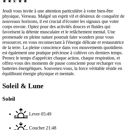
★
★
☆
★
★
★
Jeudi vous invite à une attention particulière à votre bien-être
physique, Verseau. Malgré un esprit vif et désireux de conquérir de
nouveaux horizons, il est crucial d'écouter les signaux que votre
corps envoie. Optez pour des activités douces et fluides qui
favorisent la détente musculaire et le relâchement mental. Une
promenade en pleine nature pourrait faire wonders pour vous
ressourcer, en vous reconnectant à l'énergie délicate et restauratrice
de la terre. La pleine conscience dans vos mouvements quotidiens
est également une pratique précieuse à cultiver ces derniers temps.
Prenez le temps d'apprécier chaque action, chaque respiration, et
offrez-vous des moments de pause consciente pour recharger vos
batteries énergétiques. Souvenez-vous, la force véritable réside en
équilibrant énergie physique et mentale.
Soleil & Lune
Soleil
Lever
05:49
Coucher
21:48