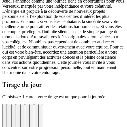
Jeudi s'annonce comme une journée riche en opportunités pour vous
Verseaux, marquée par votre indépendance et votre créativité.
L’énergie est propice à la découverte de nouveaux projets
personnels et à l’exploration de vos centres d’intérêt les plus
profonds. En amour, si vous êtes célibataire, la sincérité sera votre
meilleure arme pour attirer des relations harmonieuses. Si vous êtes
en couple, privilégiez l'intimité silencieuse et le simple partage de
moments doux. Au travail, vos idées originales seront saluées par
vos collègues. N’oubliez pas cependant de combiner audace et
lucidité, et de communiquer ouvertement avec votre équipe. Pour ce
qui est votre bien-être, accordez une attention particulière à votre
corps en privilégiant des activités douces et la pleine conscience
dans vos actions quotidiennes. Cette journée vous invite à vous
concentrer sur votre progression personnelle, tout en maintenant
l'harmonie dans votre entourage.
Tirage du jour
Choisissez 1 carte : votre tirage est unique pour la journée.
re
otre
Votre
Tirage
Votre
Tirage
Votre
Tirage
Votre
Tirage
Votre
Tirage
Votre
Tirage
Votre
Tirage
Tirage
Tirage
te
arte
carte
du
carte
du
carte
du
carte
du
carte
du
carte
du
carte
du
du
du
jour
jour
jour
jour
jour
jour
jour
jour
jour
ui
d'hui
urd'hui
ujourd'hui
Aujourd'hui
Aujourd'hui
Aujourd'hui
Aujourd'hui
Aujourd'hui