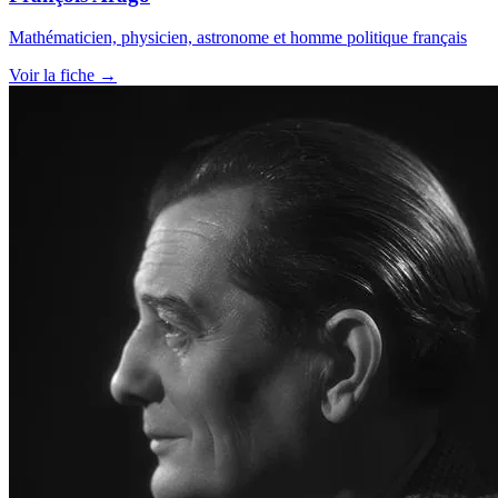
Mathématicien, physicien, astronome et homme politique français
Voir la fiche →