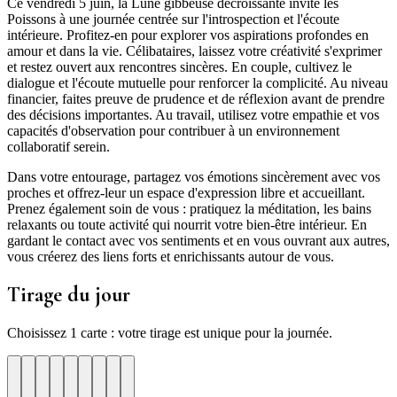
Ce vendredi 5 juin, la Lune gibbeuse décroissante invite les
Poissons à une journée centrée sur l'introspection et l'écoute
intérieure. Profitez-en pour explorer vos aspirations profondes en
amour et dans la vie. Célibataires, laissez votre créativité s'exprimer
et restez ouvert aux rencontres sincères. En couple, cultivez le
dialogue et l'écoute mutuelle pour renforcer la complicité. Au niveau
financier, faites preuve de prudence et de réflexion avant de prendre
des décisions importantes. Au travail, utilisez votre empathie et vos
capacités d'observation pour contribuer à un environnement
collaboratif serein.
Dans votre entourage, partagez vos émotions sincèrement avec vos
proches et offrez-leur un espace d'expression libre et accueillant.
Prenez également soin de vous : pratiquez la méditation, les bains
relaxants ou toute activité qui nourrit votre bien-être intérieur. En
gardant le contact avec vos sentiments et en vous ouvrant aux autres,
vous créerez des liens forts et enrichissants autour de vous.
Tirage du jour
Choisissez 1 carte : votre tirage est unique pour la journée.
re
otre
Votre
Tirage
Votre
Tirage
Votre
Tirage
Votre
Tirage
Votre
Tirage
Votre
Tirage
Votre
Tirage
Tirage
Tirage
te
arte
carte
du
carte
du
carte
du
carte
du
carte
du
carte
du
carte
du
du
du