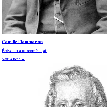
Camille Flammarion
Écrivain et astronome français
Voir la fiche →