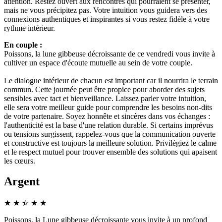
attention. Restez ouvert aux rencontres qui pourraient se présenter,
mais ne vous précipitez pas. Votre intuition vous guidera vers des
connexions authentiques et inspirantes si vous restez fidèle à votre
rythme intérieur.
En couple :
Poissons, la lune gibbeuse décroissante de ce vendredi vous invite à
cultiver un espace d'écoute mutuelle au sein de votre couple.
Le dialogue intérieur de chacun est important car il nourrira le terrain
commun. Cette journée peut être propice pour aborder des sujets
sensibles avec tact et bienveillance. Laissez parler votre intuition,
elle sera votre meilleur guide pour comprendre les besoins non-dits
de votre partenaire. Soyez honnête et sincères dans vos échanges :
l'authenticité est la base d'une relation durable. Si certains imprévus
ou tensions surgissent, rappelez-vous que la communication ouverte
et constructive est toujours la meilleure solution. Privilégiez le calme
et le respect mutuel pour trouver ensemble des solutions qui apaisent
les cœurs.
Argent
★
★
☆
★
★
★
Poissons, la Lune gibbeuse décroissante vous invite à un profond