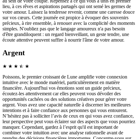
au sein de votre couple. Repensez à ce qui vous a unis en premier
lieu, à ces rêves et aspirations partagés qui ont semé les germes de
votre amour. Laissez la tendresse revenir, comme une caresse douce
sur vos cœurs. Cette journée est propice à évoquer des souvenirs
précieux, à rire ensemble, à renouer avec la complicité des moments
simples. N'oubliez pas que le langage amoureux n'a pas besoin
d'être grandiloquent : un regard bienveillant, un geste tendre, une
écoute attentive peuvent suffire à nourrir l'âme de votre amour.
Argent
★
★
★
☆
★
★
Poissons, le premier croissant de Lune amplifie votre connexion
intuitive avec le monde matériel, particulièrement en matière
financière. Aujourd'hui vos émotions sont un guide précieux,
écoutez-les attentivement car elles peuvent vous dévoiler des
opportunités cachées ou des solutions créatives pour gérer votre
argent. Vous avez une capacité naturelle à discerner les meilleures
intentions et à faire confiance aux personnes qui vous entourent.
N’hésitez pas à solliciter l’avis de ceux en qui vous avez confiance,
leur perspective peut vous éclairer sur des aspects que vous pourriez
manquer. Cependant, gardez à l’esprit qu'il est important de
combiner votre intuition avec une analyse rationnelle avant de
prendre des décisions financières importantes. Concentre-vous sur