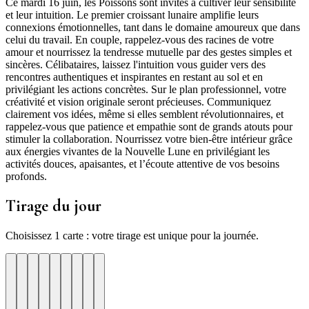
Ce mardi 16 juin, les Poissons sont invités à cultiver leur sensibilité
et leur intuition. Le premier croissant lunaire amplifie leurs
connexions émotionnelles, tant dans le domaine amoureux que dans
celui du travail. En couple, rappelez-vous des racines de votre
amour et nourrissez la tendresse mutuelle par des gestes simples et
sincères. Célibataires, laissez l'intuition vous guider vers des
rencontres authentiques et inspirantes en restant au sol et en
privilégiant les actions concrètes. Sur le plan professionnel, votre
créativité et vision originale seront précieuses. Communiquez
clairement vos idées, même si elles semblent révolutionnaires, et
rappelez-vous que patience et empathie sont de grands atouts pour
stimuler la collaboration. Nourrissez votre bien-être intérieur grâce
aux énergies vivantes de la Nouvelle Lune en privilégiant les
activités douces, apaisantes, et l’écoute attentive de vos besoins
profonds.
Tirage du jour
Choisissez 1 carte : votre tirage est unique pour la journée.
re
otre
Votre
Tirage
Votre
Tirage
Votre
Tirage
Votre
Tirage
Votre
Tirage
Votre
Tirage
Votre
Tirage
Tirage
Tirage
te
arte
carte
du
carte
du
carte
du
carte
du
carte
du
carte
du
carte
du
du
du
jour
jour
jour
jour
jour
jour
jour
jour
jour
ui
d'hui
urd'hui
ujourd'hui
Aujourd'hui
Aujourd'hui
Aujourd'hui
Aujourd'hui
Aujourd'hui