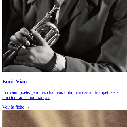
Boris Vian
Écrivain, poète, parolier, chanteur, critique musical, trompettiste et
directeur artistique français
Voir la fiche →