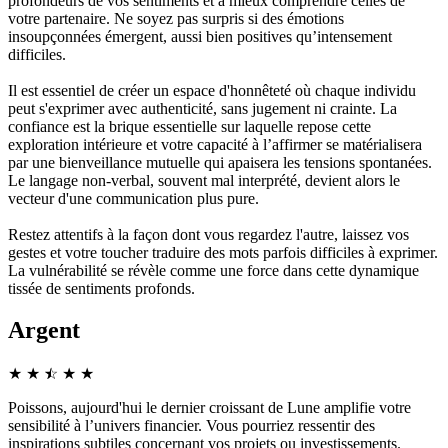
profondeurs de vos sentiments et à mieux comprendre celles de
votre partenaire. Ne soyez pas surpris si des émotions
insoupçonnées émergent, aussi bien positives qu’intensement
difficiles.
Il est essentiel de créer un espace d'honnêteté où chaque individu
peut s'exprimer avec authenticité, sans jugement ni crainte. La
confiance est la brique essentielle sur laquelle repose cette
exploration intérieure et votre capacité à l’affirmer se matérialisera
par une bienveillance mutuelle qui apaisera les tensions spontanées.
Le langage non-verbal, souvent mal interprété, devient alors le
vecteur d'une communication plus pure.
Restez attentifs à la façon dont vous regardez l'autre, laissez vos
gestes et votre toucher traduire des mots parfois difficiles à exprimer.
La vulnérabilité se révèle comme une force dans cette dynamique
tissée de sentiments profonds.
Argent
★
★
☆
★
★
★
Poissons, aujourd'hui le dernier croissant de Lune amplifie votre
sensibilité à l’univers financier. Vous pourriez ressentir des
inspirations subtiles concernant vos projets ou investissements.