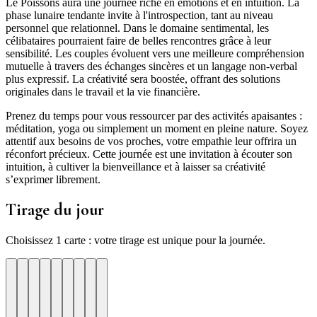
Le Poissons aura une journée riche en émotions et en intuition. La
phase lunaire tendante invite à l'introspection, tant au niveau
personnel que relationnel. Dans le domaine sentimental, les
célibataires pourraient faire de belles rencontres grâce à leur
sensibilité. Les couples évoluent vers une meilleure compréhension
mutuelle à travers des échanges sincères et un langage non-verbal
plus expressif. La créativité sera boostée, offrant des solutions
originales dans le travail et la vie financière.
Prenez du temps pour vous ressourcer par des activités apaisantes :
méditation, yoga ou simplement un moment en pleine nature. Soyez
attentif aux besoins de vos proches, votre empathie leur offrira un
réconfort précieux. Cette journée est une invitation à écouter son
intuition, à cultiver la bienveillance et à laisser sa créativité
s’exprimer librement.
Tirage du jour
Choisissez 1 carte : votre tirage est unique pour la journée.
re
otre
Votre
Tirage
Votre
Tirage
Votre
Tirage
Votre
Tirage
Votre
Tirage
Votre
Tirage
Votre
Tirage
Tirage
Tirage
te
arte
carte
du
carte
du
carte
du
carte
du
carte
du
carte
du
carte
du
du
du
jour
jour
jour
jour
jour
jour
jour
jour
jour
ui
d'hui
urd'hui
ujourd'hui
Aujourd'hui
Aujourd'hui
Aujourd'hui
Aujourd'hui
Aujourd'hui