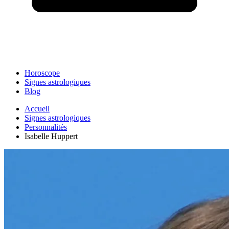
Horoscope
Signes astrologiques
Blog
Accueil
Signes astrologiques
Personnalités
Isabelle Huppert