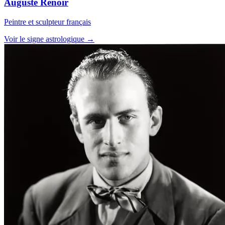
Auguste Renoir
Peintre et sculpteur français
Voir le signe astrologique →