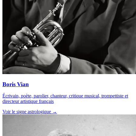
Boris Vian
Écrivain, poète, parolier, chanteur, critique musical, trompettiste et
directeur artistique français
Voir le signe astrologique →