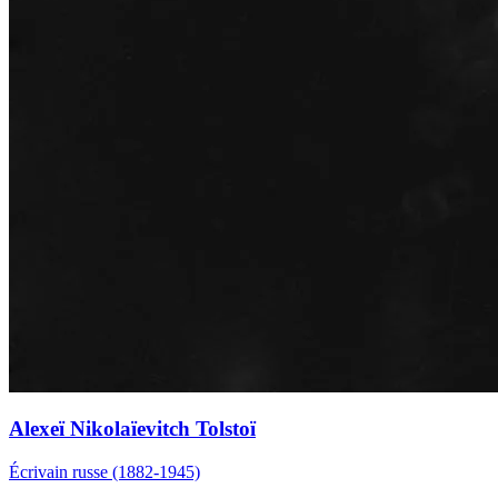
Alexeï Nikolaïevitch Tolstoï
Écrivain russe (1882-1945)