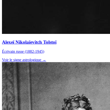
Alexeï Nikolaïevitch Tolstoï
Écrivain russe (1882-1945)
Voir le signe astrologique →