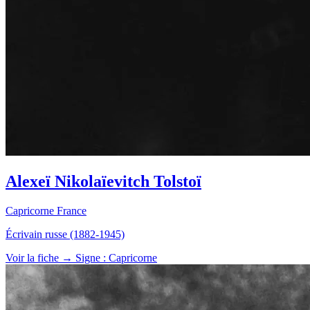
Alexeï Nikolaïevitch Tolstoï
Capricorne
France
Écrivain russe (1882-1945)
Voir la fiche →
Signe : Capricorne