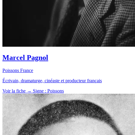
Marcel Pagnol
Poissons
France
Écrivain, dramaturge, cinéaste et producteur français
Voir la fiche →
Signe : Poissons