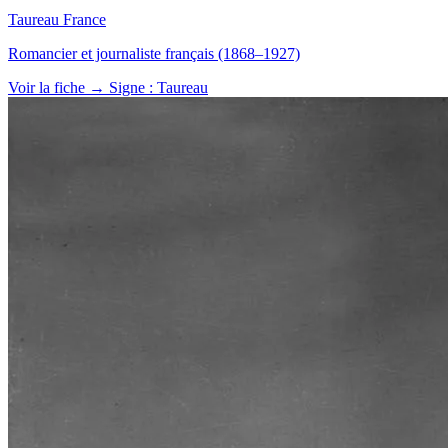
Taureau
France
Romancier et journaliste français (1868–1927)
Voir la fiche →
Signe : Taureau