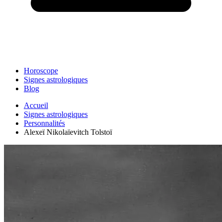
Horoscope
Signes astrologiques
Blog
Accueil
Signes astrologiques
Personnalités
Alexeï Nikolaïevitch Tolstoï