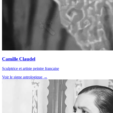
Camille Claudel
Sculptrice et artiste peintre française
Voir le signe astrologique →