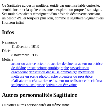
Ce Sagittaire au destin multiple, guidé par une insatiable curiosité,
semble incarner la quête constante d'exploration propre à son signe.
Ses multiples talents témoignent d'un désir de découverte constant,
un besoin d'aller toujours plus loin, comme le sagittaire voguant vers
l'horizon infini.
Infos
Naissance
11 décembre 1913
Décès
8 novembre 1998
Métiers
acteur ou actrice
acteur ou actrice de cinéma
acteur ou actrice
de théâtre
artiste peintre
autobiographe
cascadeur ou
cascadeuse
danseur ou danseuse
dramaturge
metteur ou
metteuse en scène
photographe
prosateur ou prosatrice
réalisateur ou réalisatrice
réalisateur ou réalisatrice de cinéma
sculpteur ou sculptrice
écrivain ou écrivaine
Autres personnalités Sagittaire
Quelques autres personnalités du même signe.