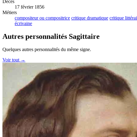
Décès
17 février 1856
Métiers
compositeur ou compositrice
critique dramatique
critique littéra
écrivaine
Autres personnalités Sagittaire
Quelques autres personnalités du même signe.
Voir tout →