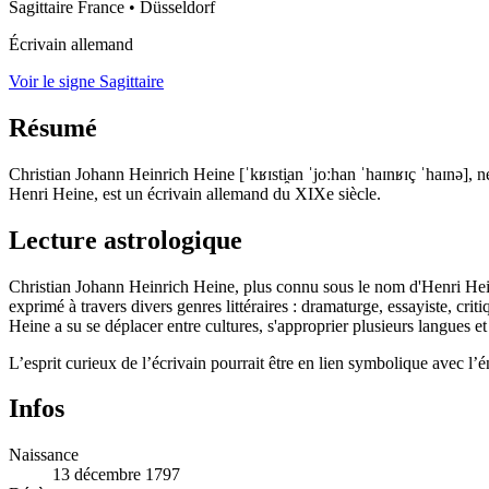
Sagittaire
France
•
Düsseldorf
Écrivain allemand
Voir le signe Sagittaire
Résumé
Christian Johann Heinrich Heine [ˈkʁɪsti̯an ˈjoːhan ˈhaɪnʁɪç ˈhaɪnə],
Henri Heine, est un écrivain allemand du XIXe siècle.
Lecture astrologique
Christian Johann Heinrich Heine, plus connu sous le nom d'Henri Heine
exprimé à travers divers genres littéraires : dramaturge, essayiste, cr
Heine a su se déplacer entre cultures, s'approprier plusieurs langues et 
L’esprit curieux de l’écrivain pourrait être en lien symbolique avec l’
Infos
Naissance
13 décembre 1797