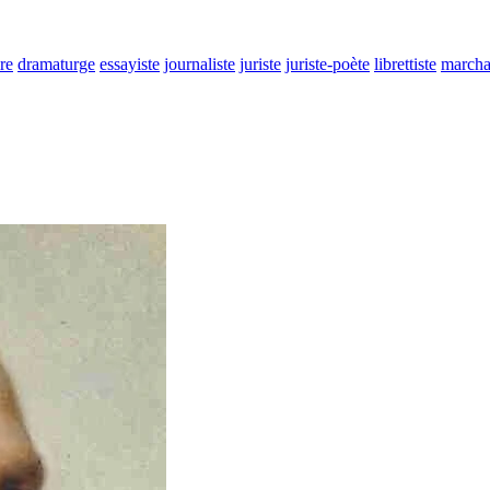
ire
dramaturge
essayiste
journaliste
juriste
juriste-poète
librettiste
marcha