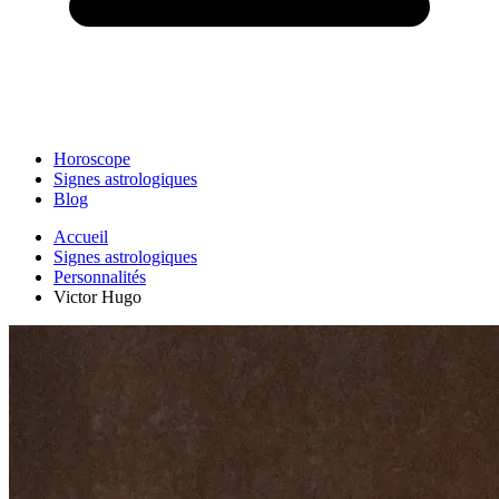
Horoscope
Signes astrologiques
Blog
Accueil
Signes astrologiques
Personnalités
Victor Hugo