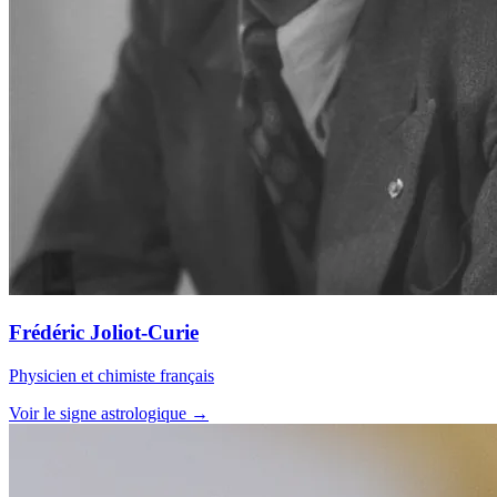
Frédéric Joliot-Curie
Physicien et chimiste français
Voir le signe astrologique →