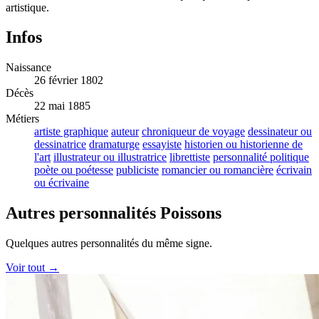
artistique.
Infos
Naissance
26 février 1802
Décès
22 mai 1885
Métiers
artiste graphique
auteur
chroniqueur de voyage
dessinateur ou
dessinatrice
dramaturge
essayiste
historien ou historienne de
l'art
illustrateur ou illustratrice
librettiste
personnalité politique
poète ou poétesse
publiciste
romancier ou romancière
écrivain
ou écrivaine
Autres personnalités Poissons
Quelques autres personnalités du même signe.
Voir tout →