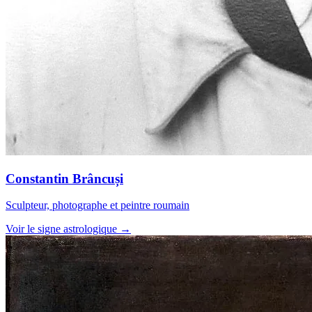
Constantin Brâncuși
Sculpteur, photographe et peintre roumain
Voir le signe astrologique →