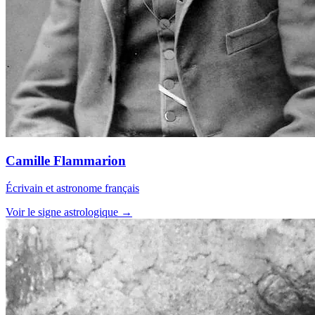
Camille Flammarion
Écrivain et astronome français
Voir le signe astrologique →