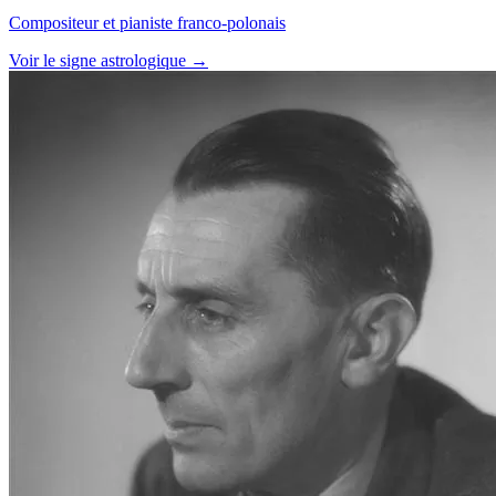
Compositeur et pianiste franco-polonais
Voir le signe astrologique →