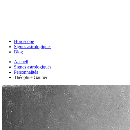
Horoscope
Signes astrologiques
Blog
Accueil
Signes astrologiques
Personnalités
Théophile Gautier