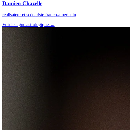
Damien Chazelle
réalisateur et scénariste franco-américain
Voir le signe astrologique →