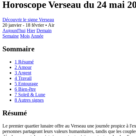
Horoscope Verseau du 24 mai 2
Découvrir le signe Verseau
20 janvier - 18 février
•
Air
Aujourd'hui
Hier
Demain
Semaine
Mois
Année
Sommaire
1
Résumé
2
Amour
3
Argent
4
Travail
5
Entourage
6
Bien-être
7
Soleil & Lune
8
Autres signes
Résumé
Le premier quartier lunaire offre au Verseau une journée propice à l'e
personnes partageant leurs valeurs humanitaires, tandis que les couples 