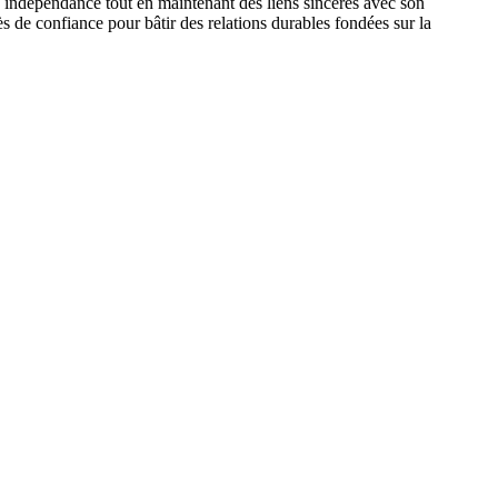
n indépendance tout en maintenant des liens sincères avec son
ès de confiance pour bâtir des relations durables fondées sur la