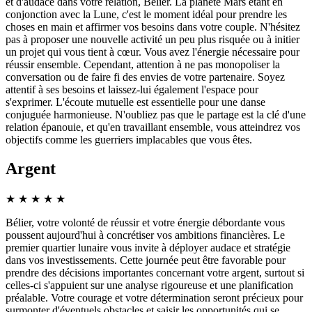
et d'audace dans votre relation, Bélier. La planète Mars étant en
conjonction avec la Lune, c'est le moment idéal pour prendre les
choses en main et affirmer vos besoins dans votre couple. N'hésitez
pas à proposer une nouvelle activité un peu plus risquée ou à initier
un projet qui vous tient à cœur. Vous avez l'énergie nécessaire pour
réussir ensemble. Cependant, attention à ne pas monopoliser la
conversation ou de faire fi des envies de votre partenaire. Soyez
attentif à ses besoins et laissez-lui également l'espace pour
s'exprimer. L'écoute mutuelle est essentielle pour une danse
conjuguée harmonieuse. N'oubliez pas que le partage est la clé d'une
relation épanouie, et qu'en travaillant ensemble, vous atteindrez vos
objectifs comme les guerriers implacables que vous êtes.
Argent
★
★
★
★
★
Bélier, votre volonté de réussir et votre énergie débordante vous
poussent aujourd'hui à concrétiser vos ambitions financières. Le
premier quartier lunaire vous invite à déployer audace et stratégie
dans vos investissements. Cette journée peut être favorable pour
prendre des décisions importantes concernant votre argent, surtout si
celles-ci s'appuient sur une analyse rigoureuse et une planification
préalable. Votre courage et votre détermination seront précieux pour
surmonter d'éventuels obstacles et saisir les opportunités qui se