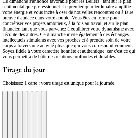
Ce dimanche s'annonce favorable pour les Béliers , tant sur le plan
sentimental que professionnel. Le premier quartier lunaire amplifie
votre énergie et vous incite à oser de nouvelles rencontres ou à faire
preuve d'audace dans votre couple. Vous êtes en forme pour
concrétiser vos projets ambitieux, à la fois au travail et sur le plan
financier, tant que vous parvenez à équilibrer votre dynamisme avec
l'écoute des autres. Ce dimanche invite également à des échanges
intellectuels stimulants avec vos proches et à prendre soin de votre
corps à travers une activité physique qui vous correspond vraiment.
Soyez fidèle à votre caractère honnête et authentique, car c'est ce qui
vous permettra de bâtir des relations profondes et durables.
Tirage du jour
Choisissez 1 carte : votre tirage est unique pour la journée.
re
otre
Votre
Tirage
Votre
Tirage
Votre
Tirage
Votre
Tirage
Votre
Tirage
Votre
Tirage
Votre
Tirage
Tirage
Tirage
te
arte
carte
du
carte
du
carte
du
carte
du
carte
du
carte
du
carte
du
du
du
jour
jour
jour
jour
jour
jour
jour
jour
jour
ui
d'hui
urd'hui
ujourd'hui
Aujourd'hui
Aujourd'hui
Aujourd'hui
Aujourd'hui
Aujourd'hui
Carte
Carte
Carte
Carte
Carte
Carte
Carte
Carte
Carte
1
2
3
4
5
6
7
8
9
perite
peration
rte
Clairvoyance
Precision
Rencontre
Organisation
Intuition
Confiance
✶
✶
✶
✶
✶
✶
✶
✶
✶
ins
Un
Chaque
A
Voyez
Mettre
Un
Votre
Fiez-