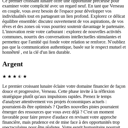
Ce premier croissant lunaire offre une opportunité précieuse pour
examiner votre complicité avec un regard neuf. En tant que Verseau
en couple, vous avez besoin de l'espace pour développer vos
individualités tout en partageant un lien profond. Explorez ce délicat
équilibre ensemble: discutez ouvertement de vos aspirations, de vos
rêves et des zones où vous pourriez soutenir davantage le partenaire.
L'innovation reste votre carburant : explorez de nouvelles activités
communes, nourrix des conversations intellectuelles stimulantes et
permettez que l'amitié qui fonde votre relation se renforce. N'oubliez
pas que la communication authentique, basée sur le respect mutuel et
honnêteté , est la clé d'un lien durable.
Argent
★
★
★
☆
★
★
Le premier croissant lunaire éclaire votre domaine financier de façon
douce et progressive, Verseau. Cette phase invite à la réflexion
stratégique plutôt qu'aux impulsions rapides. Prenez le temps
d'analyser attentivement vos projets économiques actuels :
pourraient-ils être optimisés ? Quelles nouvelles pistes pourraient
émerger des ressources que vous avez déjà ? C'est un moment
favorable pour faire preuve d'audace en revisant votre approche
financière, mais prudence est de mise face à des opportunités trop
spectaculaires pour être réalistes. Votre esprit humanitaire pourrait