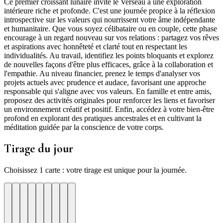
Ce premier croissant lunaire invite le Verseau à une exploration
intérieure riche et profonde. C'est une journée propice à la réflexion
introspective sur les valeurs qui nourrissent votre âme indépendante
et humanitaire. Que vous soyez célibataire ou en couple, cette phase
encourage à un regard nouveau sur vos relations : partagez vos rêves
et aspirations avec honnêteté et clarté tout en respectant les
individualités. Au travail, identifiez les points bloquants et explorez
de nouvelles façons d'être plus efficaces, grâce à la collaboration et
l'empathie. Au niveau financier, prenez le temps d'analyser vos
projets actuels avec prudence et audace, favorisant une approche
responsable qui s'aligne avec vos valeurs. En famille et entre amis,
proposez des activités originales pour renforcer les liens et favoriser
un environnement créatif et positif. Enfin, accédez à votre bien-être
profond en explorant des pratiques ancestrales et en cultivant la
méditation guidée par la conscience de votre corps.
Tirage du jour
Choisissez 1 carte : votre tirage est unique pour la journée.
re
otre
Votre
Tirage
Votre
Tirage
Votre
Tirage
Votre
Tirage
Votre
Tirage
Votre
Tirage
Votre
Tirage
Tirage
Tirage
te
arte
carte
du
carte
du
carte
du
carte
du
carte
du
carte
du
carte
du
du
du
jour
jour
jour
jour
jour
jour
jour
jour
jour
ui
d'hui
urd'hui
ujourd'hui
Aujourd'hui
Aujourd'hui
Aujourd'hui
Aujourd'hui
Aujourd'hui