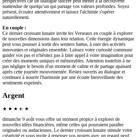
perspectives car un dialogue sincère peut mener à la découverte
inattendue de quelqu’un qui partage vos valeurs profondes. Soyez
présent, écoutez attentivement et laissez l'alchimie s'opérer
naturellement.
En couple :
Ce dernier croissant lunaire invite les Verseaux en couple à explorer
de nouvelles dimensions dans leur relation. Cette énergie dynamique
peut vous pousser à sortir des sentiers battus, à oser des activités
innovantes et originales ensemble. Laissez votre curiosité commune
guider vos pas et n'hésitez pas à faire appel à votre imagination pour
créer des moments uniques et mémorables. Attention toutefois à ne
pas négliger le besoin d'un moment de calme et de partage apaisant
après cette journée mouvementée. Restez ouverts au dialogue et
continuez à nourrir l'harmonie par une écoute bienveillante des
sentiments exprimés.
Argent
★
★
★
☆
★
★
dimanche 9 août vous offre un moment propice à explorer de
nouvelles idées financières, même celles qui pourraient paraître
originales ou audacieuses. Le dernier croissant lunaire stimule votre
créativité et vous invite à repenser vos projets avec un regard neuf.