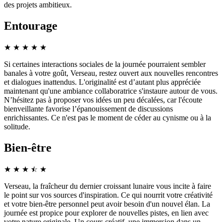
des projets ambitieux.
Entourage
★
★
★
★
★
Si certaines interactions sociales de la journée pourraient sembler
banales à votre goût, Verseau, restez ouvert aux nouvelles rencontres
et dialogues inattendus. L'originalité est d’autant plus appréciée
maintenant qu'une ambiance collaboratrice s'instaure autour de vous.
N’hésitez pas à proposer vos idées un peu décalées, car l'écoute
bienveillante favorise l’épanouissement de discussions
enrichissantes. Ce n'est pas le moment de céder au cynisme ou à la
solitude.
Bien-être
★
★
★
☆
★
★
Verseau, la fraîcheur du dernier croissant lunaire vous incite à faire
le point sur vos sources d'inspiration. Ce qui nourrit votre créativité
et votre bien-être personnel peut avoir besoin d'un nouvel élan. La
journée est propice pour explorer de nouvelles pistes, en lien avec
votre nature originale. Un cours créatif, une immersion dans un