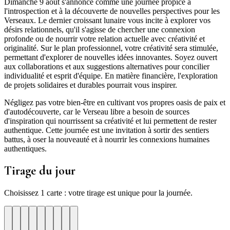
Dimanche 9 août s'annonce comme une journée propice à
l'introspection et à la découverte de nouvelles perspectives pour les
Verseaux. Le dernier croissant lunaire vous incite à explorer vos
désirs relationnels, qu'il s'agisse de chercher une connexion
profonde ou de nourrir votre relation actuelle avec créativité et
originalité. Sur le plan professionnel, votre créativité sera stimulée,
permettant d'explorer de nouvelles idées innovantes. Soyez ouvert
aux collaborations et aux suggestions alternatives pour concilier
individualité et esprit d'équipe. En matière financière, l'exploration
de projets solidaires et durables pourrait vous inspirer.
Négligez pas votre bien-être en cultivant vos propres oasis de paix et
d'autodécouverte, car le Verseau libre a besoin de sources
d'inspiration qui nourrissent sa créativité et lui permettent de rester
authentique. Cette journée est une invitation à sortir des sentiers
battus, à oser la nouveauté et à nourrir les connexions humaines
authentiques.
Tirage du jour
Choisissez 1 carte : votre tirage est unique pour la journée.
re
otre
Votre
Tirage
Votre
Tirage
Votre
Tirage
Votre
Tirage
Votre
Tirage
Votre
Tirage
Votre
Tirage
Tirage
Tirage
te
arte
carte
du
carte
du
carte
du
carte
du
carte
du
carte
du
carte
du
du
du