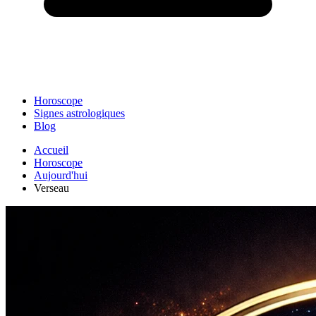
Horoscope
Signes astrologiques
Blog
Accueil
Horoscope
Aujourd'hui
Verseau