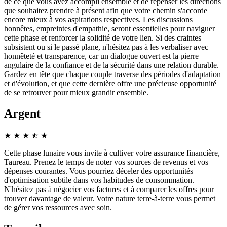
de ce que vous avez accompli ensemble et de repenser les directions
que souhaitez prendre à présent afin que votre chemin s'accorde
encore mieux à vos aspirations respectives. Les discussions
honnêtes, empreintes d'empathie, seront essentielles pour naviguer
cette phase et renforcer la solidité de votre lien. Si des craintes
subsistent ou si le passé plane, n'hésitez pas à les verbaliser avec
honnêteté et transparence, car un dialogue ouvert est la pierre
angulaire de la confiance et de la sécurité dans une relation durable.
Gardez en tête que chaque couple traverse des périodes d'adaptation
et d'évolution, et que cette dernière offre une précieuse opportunité
de se retrouver pour mieux grandir ensemble.
Argent
★
★
★
☆
★
★
Cette phase lunaire vous invite à cultiver votre assurance financière,
Taureau. Prenez le temps de noter vos sources de revenus et vos
dépenses courantes. Vous pourriez déceler des opportunités
d'optimisation subtile dans vos habitudes de consommation.
N'hésitez pas à négocier vos factures et à comparer les offres pour
trouver davantage de valeur. Votre nature terre-à-terre vous permet
de gérer vos ressources avec soin.