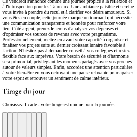
Ce vendredi s'annonce comme une journée propice à la réflexion et
à l'introspection pour les Taureaux. Une ambiance paisible et sereine
vous invite à prendre du recul et à clarifier vos désirs amoureux. Si
vous êtes en couple, cette journée marque un tournant qui nécessite
une communication transparente et honnête pour renforcer votre
lien. Côté argent, prenez le temps d'analyser vos dépenses et
d'optimiser vos sources de revenus avec votre pragmatisme.
Professionnellement, mettez en avant votre capacité à organiser et
finaliser vos projets suite au dernier croissant lunaire favorable à
l'action. N'hésitez pas à demander conseil à vos collègues et restez
flexible face aux imprévus. Votre besoin de sécurité et d'harmonie
sera primordial, privilégiant les moments partagés avec vos proches
autour de valeurs simples. Enfin, accordez une attention particulière
à votre bien-être en vous octroyant une pause relaxante pour apaiser
votre esprit et retrouver un sentiment de calme intérieur.
Tirage du jour
Choisissez 1 carte : votre tirage est unique pour la journée.
re
otre
Votre
Tirage
Votre
Tirage
Votre
Tirage
Votre
Tirage
Votre
Tirage
Votre
Tirage
Votre
Tirage
Tirage
Tirage
te
arte
carte
du
carte
du
carte
du
carte
du
carte
du
carte
du
carte
du
du
du
jour
jour
jour
jour
jour
jour
jour
jour
jour
ui
d'hui
urd'hui
ujourd'hui
Aujourd'hui
Aujourd'hui
Aujourd'hui
Aujourd'hui
Aujourd'hui