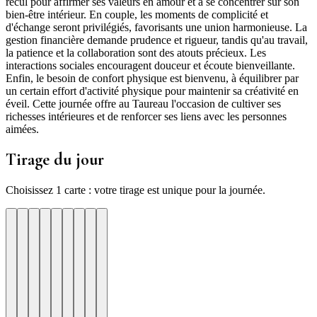
recul pour affirmer ses valeurs en amour et à se concentrer sur son
bien-être intérieur. En couple, les moments de complicité et
d'échange seront privilégiés, favorisants une union harmonieuse. La
gestion financière demande prudence et rigueur, tandis qu'au travail,
la patience et la collaboration sont des atouts précieux. Les
interactions sociales encouragent douceur et écoute bienveillante.
Enfin, le besoin de confort physique est bienvenu, à équilibrer par
un certain effort d'activité physique pour maintenir sa créativité en
éveil. Cette journée offre au Taureau l'occasion de cultiver ses
richesses intérieures et de renforcer ses liens avec les personnes
aimées.
Tirage du jour
Choisissez 1 carte : votre tirage est unique pour la journée.
re
otre
Votre
Tirage
Votre
Tirage
Votre
Tirage
Votre
Tirage
Votre
Tirage
Votre
Tirage
Votre
Tirage
Tirage
Tirage
te
arte
carte
du
carte
du
carte
du
carte
du
carte
du
carte
du
carte
du
du
du
jour
jour
jour
jour
jour
jour
jour
jour
jour
ui
d'hui
urd'hui
ujourd'hui
Aujourd'hui
Aujourd'hui
Aujourd'hui
Aujourd'hui
Aujourd'hui
Carte
Carte
Carte
Carte
Carte
Carte
Carte
Carte
Carte
1
2
3
4
5
6
7
8
9
tivite
mpassion
uste
Aventure
Discipline
Harmonie
Alignement
Affirmation
Intuition
ieu
✶
✶
✶
✶
✶
✶
✶
✶
✶
Une
Changez
Plus
La
Faites
Un
Votre
Votre