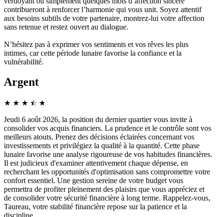
verdoyant ou simplement quelques mots d’affection sincère
contribueront à renforcer l’harmonie qui vous unit. Soyez attentif
aux besoins subtils de votre partenaire, montrez-lui votre affection
sans retenue et restez ouvert au dialogue.
N’hésitez pas à exprimer vos sentiments et vos rêves les plus
intimes, car cette période lunaire favorise la confiance et la
vulnérabilité.
Argent
★
★
★
☆
★
★
Jeudi 6 août 2026, la position du dernier quartier vous invite à
consolider vos acquis financiers. La prudence et le contrôle sont vos
meilleurs atouts. Prenez des décisions éclairées concernant vos
investissements et privilégiez la qualité à la quantité. Cette phase
lunaire favorise une analyse rigoureuse de vos habitudes financières.
Il est judicieux d'examiner attentivement chaque dépense, en
recherchant les opportunités d'optimisation sans compromettre votre
confort essentiel. Une gestion sereine de votre budget vous
permettra de profiter pleinement des plaisirs que vous appréciez et
de consolider votre sécurité financière à long terme. Rappelez-vous,
Taureau, votre stabilité financière repose sur la patience et la
discipline.