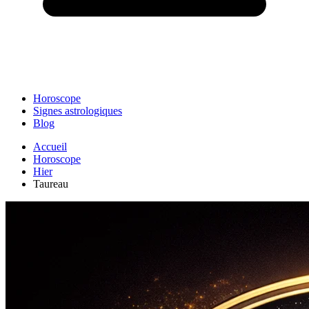
Horoscope
Signes astrologiques
Blog
Accueil
Horoscope
Hier
Taureau