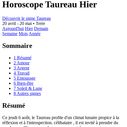
Horoscope Taureau Hier
Découvrir le signe Taureau
20 avril - 20 mai
•
Terre
Aujourd'hui
Hier
Demain
Semaine
Mois
Année
Sommaire
1
Résumé
2
Amour
3
Argent
4
Travail
5
Entourage
6
Bien-être
7
Soleil & Lune
8
Autres signes
Résumé
Ce jeudi 6 août, le Taureau profite d'un climat lunaire propice à la
réflexion et à l'introspection. célibataire , il est invité à prendre du