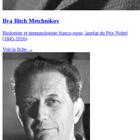
Ilya Ilitch Metchnikov
Biologiste et immunologiste franco-russe, lauréat du Prix Nobel
(1845-1916)
Voir la fiche →