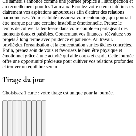
Ce samedi s'annonce comme une journée propice à l'introspection et
au recueillement pour les Taureaux. Écoutez votre cœur et définissez
clairement vos aspirations amoureuses afin d'attirer des relations
harmonieuses. Votre stabilité rassurera votre entourage, qui pourrait
être marqué par une certaine instabilité émotionnelle. Prenez le
temps de cultiver la tendresse dans votre couple en partageant des
moments doux et paisibles. Concernant vos finances, réévaluez vos
projets à long terme avec prudence et patience. Au travail,
privilégiez l'organisation et la concentration sur les tâches concrètes.
Enfin, prenez soin de vous et favorisez le bien-être physique et
émotionnel grâce à une activité qui allie corps et esprit. Cette journée
offre une opportunité précieuse pour cultiver vos relations profondes
et trouver un équilibre serein.
Tirage du jour
Choisissez 1 carte : votre tirage est unique pour la journée.
re
otre
Votre
Tirage
Votre
Tirage
Votre
Tirage
Votre
Tirage
Votre
Tirage
Votre
Tirage
Votre
Tirage
Tirage
Tirage
te
arte
carte
du
carte
du
carte
du
carte
du
carte
du
carte
du
carte
du
du
du
jour
jour
jour
jour
jour
jour
jour
jour
jour
ui
d'hui
urd'hui
ujourd'hui
Aujourd'hui
Aujourd'hui
Aujourd'hui
Aujourd'hui
Aujourd'hui
Carte
Carte
Carte
Carte
Carte
Carte
Carte
Carte
Carte
1
2
3
4
5
6
7
8
9
eau
monie
egitimite
Prosperite
Patience
Intuition
Protection
Recul
Verite