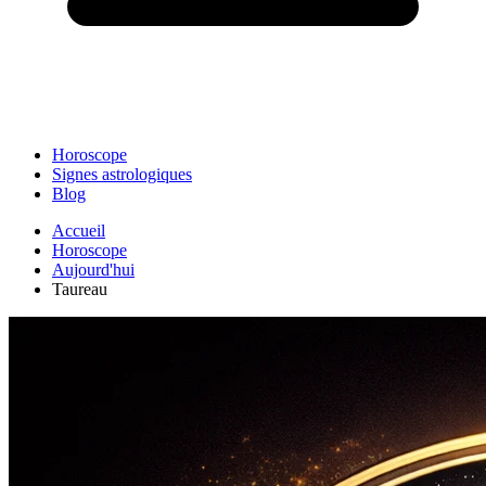
Horoscope
Signes astrologiques
Blog
Accueil
Horoscope
Aujourd'hui
Taureau