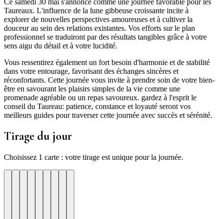
Ce samedi 30 mai s'annonce comme une journée favorable pour les
Taureaux. L'influence de la lune gibbeuse croissante incite à
explorer de nouvelles perspectives amoureuses et à cultiver la
douceur au sein des relations existantes. Vos efforts sur le plan
professionnel se traduiront par des résultats tangibles grâce à votre
sens aigu du détail et à votre lucidité.
Vous ressentirez également un fort besoin d'harmonie et de stabilité
dans votre entourage, favorisant des échanges sincères et
réconfortants. Cette journée vous invite à prendre soin de votre bien-
être en savourant les plaisirs simples de la vie comme une
promenade agréable ou un repas savoureux. gardez à l'esprit le
conseil du Taureau: patience, constance et loyauté seront vos
meilleurs guides pour traverser cette journée avec succès et sérénité.
Tirage du jour
Choisissez 1 carte : votre tirage est unique pour la journée.
re
otre
Votre
Tirage
Votre
Tirage
Votre
Tirage
Votre
Tirage
Votre
Tirage
Votre
Tirage
Votre
Tirage
Tirage
Tirage
te
arte
carte
du
carte
du
carte
du
carte
du
carte
du
carte
du
carte
du
du
du
jour
jour
jour
jour
jour
jour
jour
jour
jour
ui
d'hui
urd'hui
ujourd'hui
Aujourd'hui
Aujourd'hui
Aujourd'hui
Aujourd'hui
Aujourd'hui
Carte
Carte
Carte
Carte
Carte
Carte
Carte
Carte
Carte
1
2
3
4
5
6
7
8
9