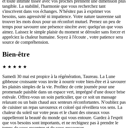
et toute intimité tissée avec vos proches prennent une dimension plus
tangible. La stabilité, l'harmonie que vous recherchez tant
s'inscrivent dans vos échanges. N'hésitez pas à exprimer vos
besoins, sans agressivité ni impatience. Votre nature taureenne sait
trouver les mots doux pour un réconfort mutuel. Prenez un peu de
temps pour savourer une présence sincère avec quelqu'un que vous
aimez. Laissez le simple plaisir du moment se dérouler sans forcer et
appréciez la chaleur humaine. Soyez à l'écoute , votre patience sera
source de compréhension.
Bien-être
★
★
★
★
★
Samedi 30 mai est propice à la régénération, Taureau. La Lune
gibbeuse croissante vous invite à nourrir votre bien-être et à savourer
les plaisirs simples de la vie. Profitez de cette journée pour une
promenade paisible dans un espace vert, imprégné d'une douce brise
estivale. Offrez-vous un soin particulier, que ce soit un massage
relaxant ou un bain chaud aux senteurs réconfortantes. N'oubliez pas
de cuisiner un repas savoureux et coloré qui réveillera vos sens. La
chaleur du soleil sur votre peau et le chant des oiseaux vous
rappelleront la beauté du monde qui vous entoure. Gardez à l'esprit
que vos besoins sont importants, et ne rechignez pas à prendre le
temps de vous recentrer et de vous ressourcer.