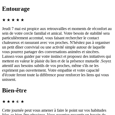
Entourage
★
★
★
★
★
Jeudi 7 mai est propice aux retrouvailles et moments de réconfort au
sein de votre cercle familial et amical. Votre besoin de stabilité sera
particulièrement accentué, vous faisant rechercher le contact
chaleureux et rassurant avec vos proches. N'hésitez pas à organiser
un petit dîner convivial ou une activité simple autour de laquelle
vous pourrez partager des conversations animées et sincères.
Laissez-vous guider par votre instinct et proposez des initiatives qui
mettent en valeur le plaisir du lien et de la présence mutuelle .Soyez
attentif aux besoins subtils de vos proches, même s'ils ne les
expriment pas ouvertement. Votre empathie et votre capacité
d'écoute feront toute la différence pour renforcer les liens qui vous
unissent.
Bien-être
★
★
★
☆
★
★
Cette journée peut vous amener à faire le point sur vos habitudes
liées au bien-être physique. Vous pourriez ressentir un besoin de