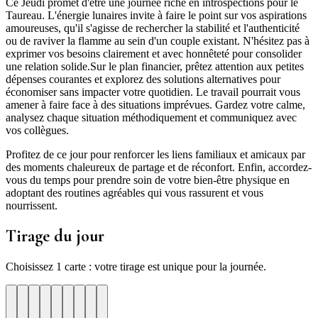
Ce Jeudi promet d'être une journée riche en introspections pour le
Taureau. L'énergie lunaires invite à faire le point sur vos aspirations
amoureuses, qu'il s'agisse de rechercher la stabilité et l'authenticité
ou de raviver la flamme au sein d'un couple existant. N'hésitez pas à
exprimer vos besoins clairement et avec honnêteté pour consolider
une relation solide.Sur le plan financier, prêtez attention aux petites
dépenses courantes et explorez des solutions alternatives pour
économiser sans impacter votre quotidien. Le travail pourrait vous
amener à faire face à des situations imprévues. Gardez votre calme,
analysez chaque situation méthodiquement et communiquez avec
vos collègues.
Profitez de ce jour pour renforcer les liens familiaux et amicaux par
des moments chaleureux de partage et de réconfort. Enfin, accordez-
vous du temps pour prendre soin de votre bien-être physique en
adoptant des routines agréables qui vous rassurent et vous
nourrissent.
Tirage du jour
Choisissez 1 carte : votre tirage est unique pour la journée.
re
otre
Votre
Tirage
Votre
Tirage
Votre
Tirage
Votre
Tirage
Votre
Tirage
Votre
Tirage
Votre
Tirage
Tirage
Tirage
te
arte
carte
du
carte
du
carte
du
carte
du
carte
du
carte
du
carte
du
du
du