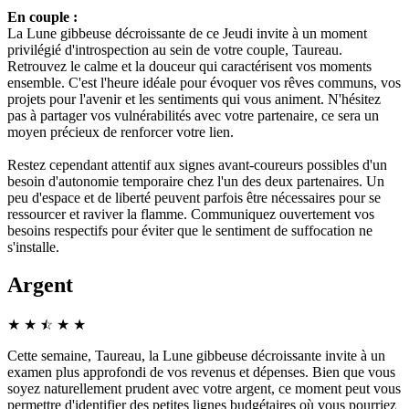
En couple :
La Lune gibbeuse décroissante de ce Jeudi invite à un moment
privilégié d'introspection au sein de votre couple, Taureau.
Retrouvez le calme et la douceur qui caractérisent vos moments
ensemble. C'est l'heure idéale pour évoquer vos rêves communs, vos
projets pour l'avenir et les sentiments qui vous animent. N'hésitez
pas à partager vos vulnérabilités avec votre partenaire, ce sera un
moyen précieux de renforcer votre lien.
Restez cependant attentif aux signes avant-coureurs possibles d'un
besoin d'autonomie temporaire chez l'un des deux partenaires. Un
peu d'espace et de liberté peuvent parfois être nécessaires pour se
ressourcer et raviver la flamme. Communiquez ouvertement vos
besoins respectifs pour éviter que le sentiment de suffocation ne
s'installe.
Argent
★
★
☆
★
★
★
Cette semaine, Taureau, la Lune gibbeuse décroissante invite à un
examen plus approfondi de vos revenus et dépenses. Bien que vous
soyez naturellement prudent avec votre argent, ce moment peut vous
permettre d'identifier des petites lignes budgétaires où vous pourriez