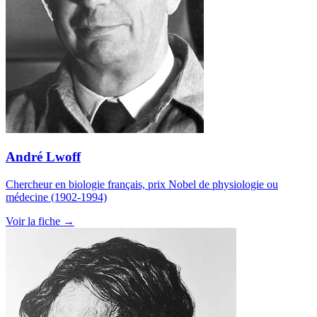
André Lwoff
Chercheur en biologie français, prix Nobel de physiologie ou
médecine (1902-1994)
Voir la fiche →