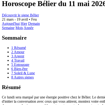
Horoscope Bélier du 11 mai 202
Découvrir le signe Bélier
21 mars - 19 avril
•
Feu
Aujourd'hui
Hier
Demain
Semaine
Mois
Année
Sommaire
1
Résumé
2
Amour
3
Argent
4
Travail
5
Entourage
6
Bien-être
7
Soleil & Lune
8
Autres signes
Résumé
Ce lundi sera marqué par une énergie positive chez le Bélier. Le dernie
d'initier la conversation avec ceux qui vous attirent, montrez votre en