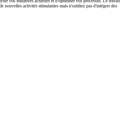
r vos initiatives actuelles et d'optimiser vos processus. Le travail
 nouvelles activités stimulantes mais n'oubliez pas d'intégrer des