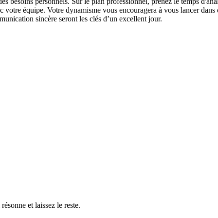
besoins personnels. Sur le plan professionnel, prenez le temps d'analyse
ec votre équipe. Votre dynamisme vous encouragera à vous lancer dans de
unication sincère seront les clés d’un excellent jour.
résonne et laissez le reste.