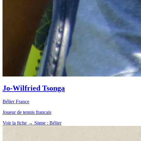
Jo-Wilfried Tsonga
Bélier
France
Joueur de tennis français
Voir la fiche →
Signe : Bélier