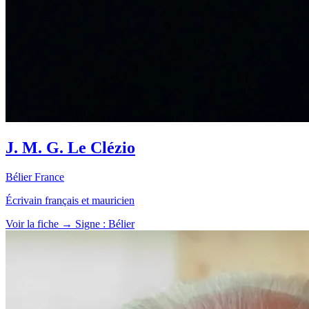
J. M. G. Le Clézio
Bélier
France
Écrivain français et mauricien
Voir la fiche →
Signe : Bélier