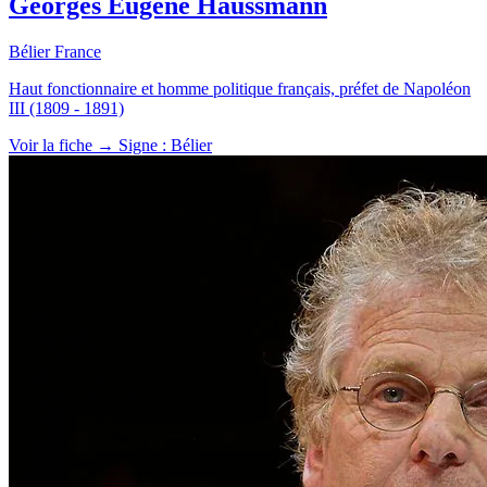
Georges Eugène Haussmann
Bélier
France
Haut fonctionnaire et homme politique français, préfet de Napoléon
III (1809 - 1891)
Voir la fiche →
Signe : Bélier