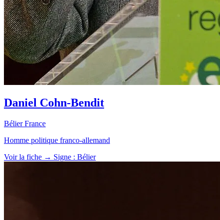
Daniel Cohn-Bendit
Bélier
France
Homme politique franco-allemand
Voir la fiche →
Signe : Bélier