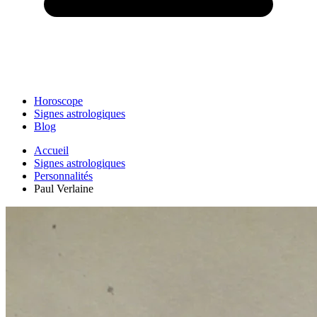
Horoscope
Signes astrologiques
Blog
Accueil
Signes astrologiques
Personnalités
Paul Verlaine