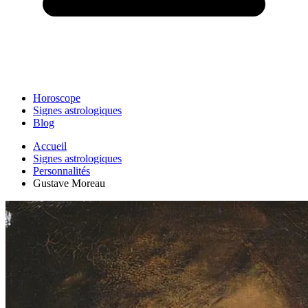
Horoscope
Signes astrologiques
Blog
Accueil
Signes astrologiques
Personnalités
Gustave Moreau