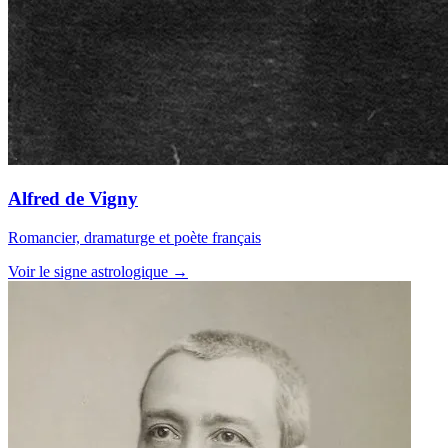
Alfred de Vigny
Romancier, dramaturge et poète français
Voir le signe astrologique →