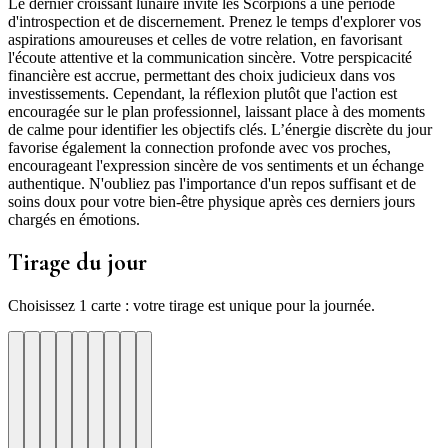
Le dernier croissant lunaire invite les Scorpions à une période
d'introspection et de discernement. Prenez le temps d'explorer vos
aspirations amoureuses et celles de votre relation, en favorisant
l'écoute attentive et la communication sincère. Votre perspicacité
financière est accrue, permettant des choix judicieux dans vos
investissements. Cependant, la réflexion plutôt que l'action est
encouragée sur le plan professionnel, laissant place à des moments
de calme pour identifier les objectifs clés. L’énergie discrète du jour
favorise également la connection profonde avec vos proches,
encourageant l'expression sincère de vos sentiments et un échange
authentique. N'oubliez pas l'importance d'un repos suffisant et de
soins doux pour votre bien-être physique après ces derniers jours
chargés en émotions.
Tirage du jour
Choisissez 1 carte : votre tirage est unique pour la journée.
re
otre
Votre
Tirage
Votre
Tirage
Votre
Tirage
Votre
Tirage
Votre
Tirage
Votre
Tirage
Votre
Tirage
Tirage
Tirage
te
arte
carte
du
carte
du
carte
du
carte
du
carte
du
carte
du
carte
du
du
du
jour
jour
jour
jour
jour
jour
jour
jour
jour
ui
d'hui
urd'hui
ujourd'hui
Aujourd'hui
Aujourd'hui
Aujourd'hui
Aujourd'hui
Aujourd'hui
Carte
Carte
Carte
Carte
Carte
Carte
Carte
Carte
Carte
1
2
3
4
5
6
7
8
9
nication
nte
titude
Progres
Precision
Intuition
Rencontre
Decision
Joie