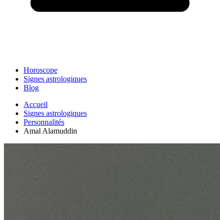
Horoscope
Signes astrologiques
Blog
Accueil
Signes astrologiques
Personnalités
Amal Alamuddin