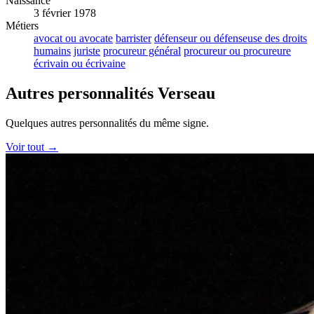
Naissance
3 février 1978
Métiers
avocat ou avocate
barrister
défenseur ou défenseuse des droits
humains
juriste
procureur général
procureur ou procureure
écrivain ou écrivaine
Autres personnalités Verseau
Quelques autres personnalités du même signe.
Voir tout →