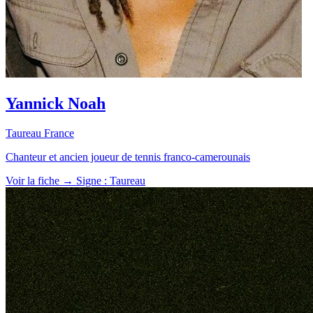
Yannick Noah
Taureau
France
Chanteur et ancien joueur de tennis franco-camerounais
Voir la fiche →
Signe : Taureau