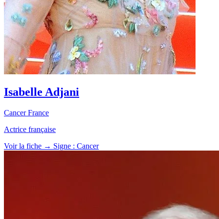
Isabelle Adjani
Cancer
France
Actrice française
Voir la fiche →
Signe : Cancer