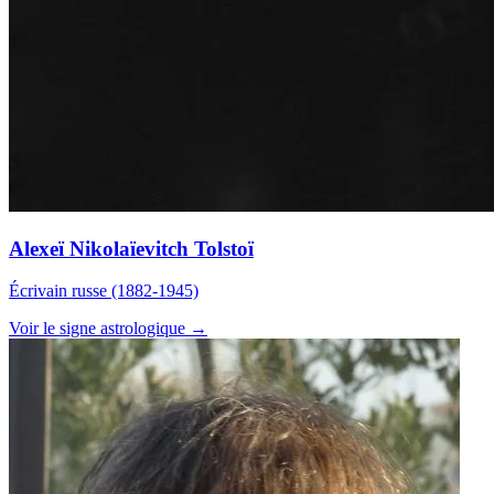
Alexeï Nikolaïevitch Tolstoï
Écrivain russe (1882-1945)
Voir le signe astrologique →