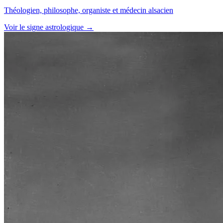
Théologien, philosophe, organiste et médecin alsacien
Voir le signe astrologique →