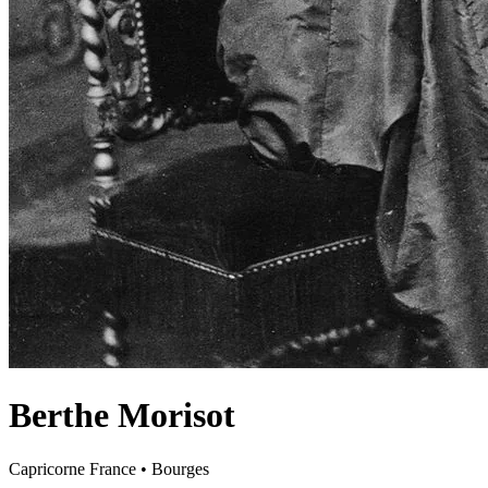
Berthe Morisot
Capricorne
France
•
Bourges