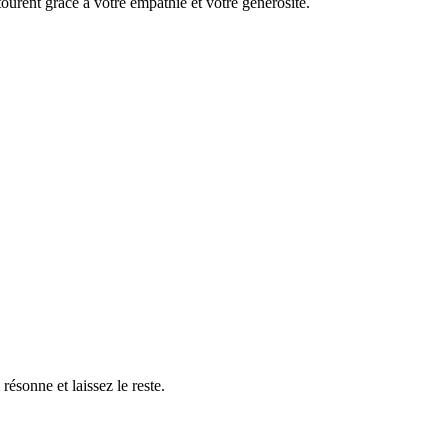
tourent grâce à votre empathie et votre générosité.
résonne et laissez le reste.