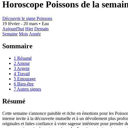
Horoscope Poissons de la semai
Découvrir le signe Poissons
19 février - 20 mars
•
Eau
Aujourd'hui
Hier
Demain
Semaine
Mois
Année
Sommaire
1
Résumé
2
Amour
3
Argent
4
Travail
5
Entourage
6
Bien-être
7
Autres signes
Résumé
Cette semaine s'annonce paisible et riche en émotions pour les Poissons
intense invite à la découverte mutuelle et à un dévoilement plus profo
originales et faites confiance à votre sagesse intérieure pour prendre 