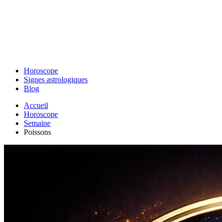
Horoscope
Signes astrologiques
Blog
Accueil
Horoscope
Semaine
Poissons