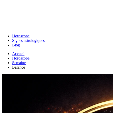
Horoscope
Signes astrologiques
Blog
Accueil
Horoscope
Semaine
Balance