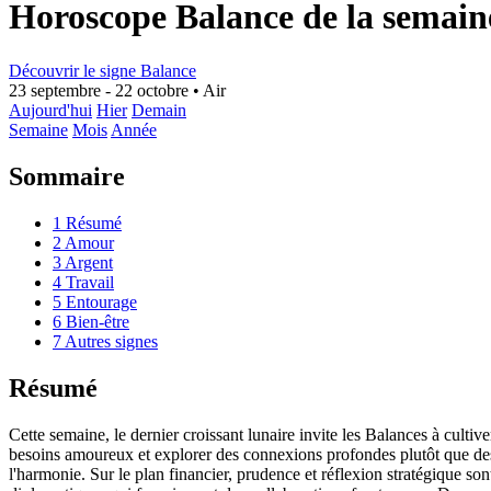
Horoscope Balance de la semain
Découvrir le signe Balance
23 septembre - 22 octobre
•
Air
Aujourd'hui
Hier
Demain
Semaine
Mois
Année
Sommaire
1
Résumé
2
Amour
3
Argent
4
Travail
5
Entourage
6
Bien-être
7
Autres signes
Résumé
Cette semaine, le dernier croissant lunaire invite les Balances à cultiver
besoins amoureux et explorer des connexions profondes plutôt que des f
l'harmonie. Sur le plan financier, prudence et réflexion stratégique son