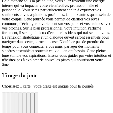
Ce dimanche sous la pleine lune, vous allez ressentir une énergie
intense qui va impacter votre vie affective, professionnelle et
personnelle. Vous serez particulièrement enclin à exprimer vos
sentiments et vos aspirations profondes, tant aux autres qu'au sein de
votre couple. Cette journée vous permet de clarifier vos rêves
communs, d'échanger ouvertement sur vos peurs et vos craintes avec
vos proches. Sur le plan professionnel, votre intuition s'affirme
fortement, il serait judicieux d'écouter les idées qui naissent en vous.
La réflexion stratégique et un dialogue ouvert seront essentiels pour
naviguer dans cette journée intense. N'oubliez pas de prendre du
temps pour vous connecter à vos amis, partager des moments
sincères ensemble et soutenir ceux qui en ont besoin. Cette pleine
lune stimule vos aspirations, laissez-vous guider par votre intuition et
n'hésitez pas à explorer de nouvelles pistes qui nourrissent votre
âme.
Tirage du jour
Choisissez 1 carte : votre tirage est unique pour la journée.
re
otre
Votre
Tirage
Votre
Tirage
Votre
Tirage
Votre
Tirage
Votre
Tirage
Votre
Tirage
Votre
Tirage
Tirage
Tirage
te
arte
carte
du
carte
du
carte
du
carte
du
carte
du
carte
du
carte
du
du
du
jour
jour
jour
jour
jour
jour
jour
jour
jour
ui
d'hui
urd'hui
ujourd'hui
Aujourd'hui
Aujourd'hui
Aujourd'hui
Aujourd'hui
Aujourd'hui