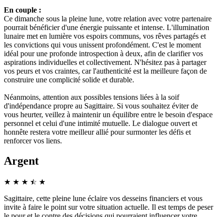
En couple :
Ce dimanche sous la pleine lune, votre relation avec votre partenaire
pourrait bénéficier d'une énergie puissante et intense. L'illumination
lunaire met en lumière vos espoirs communs, vos rêves partagés et
les convictions qui vous unissent profondément. C'est le moment
idéal pour une profonde introspection à deux, afin de clarifier vos
aspirations individuelles et collectivement. N'hésitez pas à partager
vos peurs et vos craintes, car l'authenticité est la meilleure façon de
construire une complicité solide et durable.
Néanmoins, attention aux possibles tensions liées à la soif
d'indépendance propre au Sagittaire. Si vous souhaitez éviter de
vous heurter, veillez à maintenir un équilibre entre le besoin d'espace
personnel et celui d'une intimité mutuelle. Le dialogue ouvert et
honnête restera votre meilleur allié pour surmonter les défis et
renforcer vos liens.
Argent
★
★
★
☆
★
★
Sagittaire, cette pleine lune éclaire vos desseins financiers et vous
invite à faire le point sur votre situation actuelle. Il est temps de peser
le pour et le contre des décisions qui pourraient influencer votre