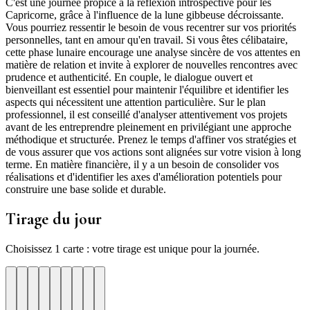
C'est une journée propice à la réflexion introspective pour les
Capricorne, grâce à l'influence de la lune gibbeuse décroissante.
Vous pourriez ressentir le besoin de vous recentrer sur vos priorités
personnelles, tant en amour qu'en travail. Si vous êtes célibataire,
cette phase lunaire encourage une analyse sincère de vos attentes en
matière de relation et invite à explorer de nouvelles rencontres avec
prudence et authenticité. En couple, le dialogue ouvert et
bienveillant est essentiel pour maintenir l'équilibre et identifier les
aspects qui nécessitent une attention particulière. Sur le plan
professionnel, il est conseillé d'analyser attentivement vos projets
avant de les entreprendre pleinement en privilégiant une approche
méthodique et structurée. Prenez le temps d'affiner vos stratégies et
de vous assurer que vos actions sont alignées sur votre vision à long
terme. En matière financière, il y a un besoin de consolider vos
réalisations et d'identifier les axes d'amélioration potentiels pour
construire une base solide et durable.
Tirage du jour
Choisissez 1 carte : votre tirage est unique pour la journée.
re
otre
Votre
Tirage
Votre
Tirage
Votre
Tirage
Votre
Tirage
Votre
Tirage
Votre
Tirage
Votre
Tirage
Tirage
Tirage
te
arte
carte
du
carte
du
carte
du
carte
du
carte
du
carte
du
carte
du
du
du
jour
jour
jour
jour
jour
jour
jour
jour
jour