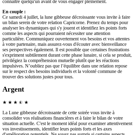
connaître quelqu'un avant de vous engager pleinement.
En couple :
Ce samedi 4 juillet, la lune gibbeuse décroissante vous invite à faire
un bilan serein de votre relation Capricorne. Prenez du temps pour
analyser les dynamiques qui s'y jouent et identifiez les points forts
comme les aspects qui pourraient nécessiter une attention
particulière. Communiquez ouvertement vos besoins et vos attentes
à votre partenaire, mais assurez-vous d'écouter avec bienveillance
ses perspectives également. Il est possible que certaines frustrations
s'expriment subtilement durant cette phase lunaire, si cela se produit,
privilégiez la compréhension mutuelle plutôt que les réactions
impulsives. N’oubliez pas que l’équilibre dans une relation repose
sur le respect des besoins individuels et la volonté commune de
trouver des solutions justes pour tous.
Argent
★
★
★
☆
★
★
La Lune gibbeuse décroissante de cette soirée vous invite à
consolider vos réalisations financières et à faire le bilan de votre
situation actuelle. C'est le moment idéal pour examiner attentivement
vos investissements, identifier leurs points forts et les axes
d'amélioration potentiels. Ne soyez pas surpris si certains aspects